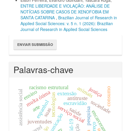
Elson Ferreira, Evandro Guindani, Yáscara Koga,
ENTRE LIBERDADE E VIOLAÇÃO: ANÁLISE DE
NOTÍCIAS SOBRE CASOS DE XENOFOBIA EM
SANTA CATARINA
,
Brazilian Journal of Research in
Applied Social Sciences: v. 5 n. 1 (2026): Brazilian
Journal of Research in Applied Social Sciences
Enviar
ENVIAR SUBMISSÃO
Submissão
Palavras-chave
racismo estrutural
animais
justiça
consumo
ensino
assistência social
multa ótima
extensão
tecnologias
antitruste
sociedade
espanhol
escravidão
arte
serviço social
saúde
pesquisa
suas
encarceramento
comunicação
juventudes
covid-19
cartel