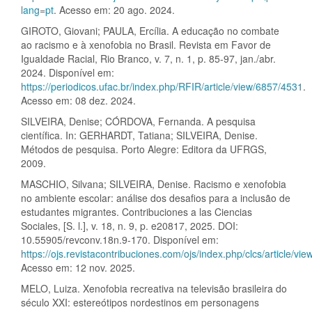
lang=pt
. Acesso em: 20 ago. 2024.
GIROTO, Giovani; PAULA, Ercília. A educação no combate
ao racismo e à xenofobia no Brasil. Revista em Favor de
Igualdade Racial, Rio Branco, v. 7, n. 1, p. 85-97, jan./abr.
2024. Disponível em:
https://periodicos.ufac.br/index.php/RFIR/article/view/6857/4531
.
Acesso em: 08 dez. 2024.
SILVEIRA, Denise; CÓRDOVA, Fernanda. A pesquisa
científica. In: GERHARDT, Tatiana; SILVEIRA, Denise.
Métodos de pesquisa. Porto Alegre: Editora da UFRGS,
2009.
MASCHIO, Silvana; SILVEIRA, Denise. Racismo e xenofobia
no ambiente escolar: análise dos desafios para a inclusão de
estudantes migrantes. Contribuciones a las Ciencias
Sociales, [S. l.], v. 18, n. 9, p. e20817, 2025. DOI:
10.55905/revconv.18n.9-170. Disponível em:
https://ojs.revistacontribuciones.com/ojs/index.php/clcs/article/vi
Acesso em: 12 nov. 2025.
MELO, Luiza. Xenofobia recreativa na televisão brasileira do
século XXI: estereótipos nordestinos em personagens