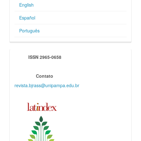
English
Español
Português
indexadores
ISSN 2965-0658
Contato
revista.bjrass@unipampa.edu.br