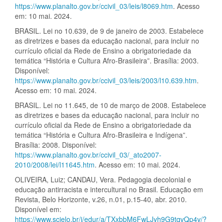
https://www.planalto.gov.br/ccivil_03/leis/l8069.htm
. Acesso
em: 10 mai. 2024.
BRASIL. Lei no 10.639, de 9 de janeiro de 2003. Estabelece
as diretrizes e bases da educação nacional, para incluir no
currículo oficial da Rede de Ensino a obrigatoriedade da
temática “História e Cultura Afro-Brasileira”. Brasília: 2003.
Disponível:
https://www.planalto.gov.br/ccivil_03/leis/2003/l10.639.htm
.
Acesso em: 10 mai. 2024.
BRASIL. Lei no 11.645, de 10 de março de 2008. Estabelece
as diretrizes e bases da educação nacional, para incluir no
currículo oficial da Rede de Ensino a obrigatoriedade da
temática “História e Cultura Afro-Brasileira e Indígena”.
Brasília: 2008. Disponível:
https://www.planalto.gov.br/ccivil_03/_ato2007-
2010/2008/lei/l11645.htm
. Acesso em: 10 mai. 2024.
OLIVEIRA, Luiz; CANDAU, Vera. Pedagogia decolonial e
educação antirracista e intercultural no Brasil. Educação em
Revista, Belo Horizonte, v.26, n.01, p.15-40, abr. 2010.
Disponível em:
https://www.scielo.br/j/edur/a/TXxbbM6FwLJyh9G9tqvQp4v/?