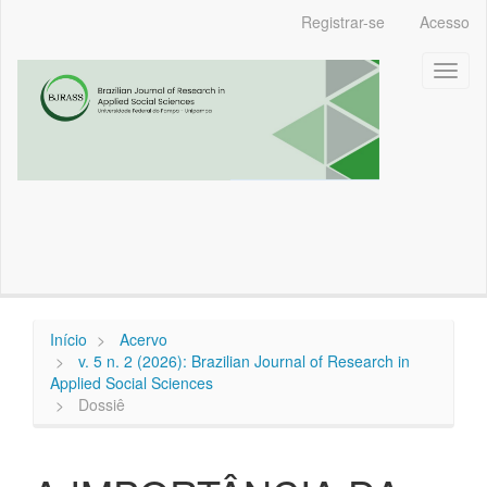
Navegação
Registrar-se
Acesso
Principal
Conteúdo
Toggl
principal
naviga
Barra
Lateral
Início
Acervo
v. 5 n. 2 (2026): Brazilian Journal of Research in
Applied Social Sciences
Dossiê