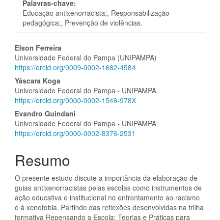
Palavras-chave:
Educação antixenorracista;, Responsabilização
pedagógica;, Prevenção de violências.
Conteúdo
Elson Ferreira
Universidade Federal do Pampa (UNIPAMPA)
do
https://orcid.org/0009-0002-1682-4584
artigo
Yáscara Koga
Universidade Federal do Pampa - UNIPAMPA
principal
https://orcid.org/0000-0002-1546-978X
Evandro Guindani
Universidade Federal do Pampa - UNIPAMPA
https://orcid.org/0000-0002-8376-2531
Resumo
O presente estudo discute a importância da elaboração de
guias antixenorracistas pelas escolas como instrumentos de
ação educativa e institucional no enfrentamento ao racismo
e à xenofobia. Partindo das reflexões desenvolvidas na trilha
formativa Repensando a Escola: Teorias e Práticas para