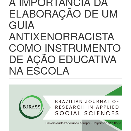
A IMPORTÂNCIA DA
ELABORAÇÃO DE UM
GUIA
ANTIXENORRACISTA
COMO INSTRUMENTO
DE AÇÃO EDUCATIVA
NA ESCOLA
Barra
lateral
de
artigos