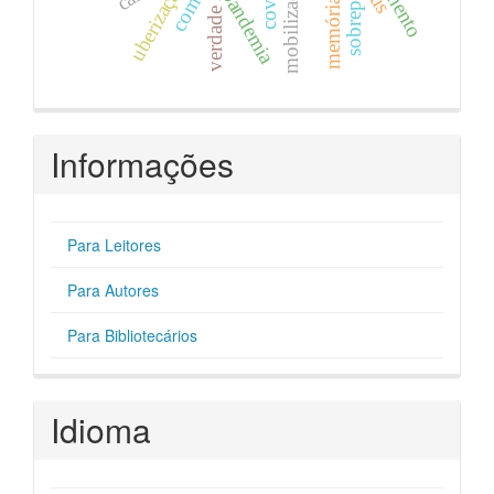
sobrepreço
mobilização
uberização
sus
pandemia
memória
verdade
Informações
Para Leitores
Para Autores
Para Bibliotecários
Idioma