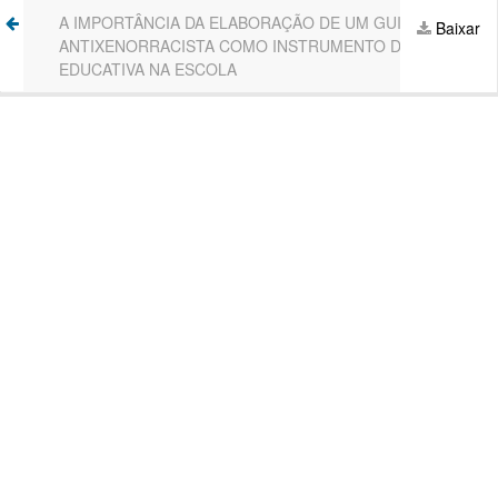
Voltar
A IMPORTÂNCIA DA ELABORAÇÃO DE UM GUIA
Ba
Baixar
aos
ANTIXENORRACISTA COMO INSTRUMENTO DE AÇÃO
P
Detalhes
EDUCATIVA NA ESCOLA
do
Artigo