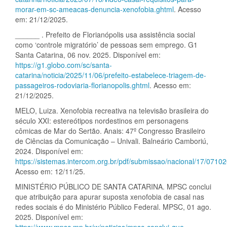
morar-em-sc-ameacas-denuncia-xenofobia.ghtml
. Acesso
em: 21/12/2025.
______ . Prefeito de Florianópolis usa assistência social
como ‘controle migratório’ de pessoas sem emprego. G1
Santa Catarina, 06 nov. 2025. Disponível em:
https://g1.globo.com/sc/santa-
catarina/noticia/2025/11/06/prefeito-estabelece-triagem-de-
passageiros-rodoviaria-florianopolis.ghtml
. Acesso em:
21/12/2025.
MELO, Luiza. Xenofobia recreativa na televisão brasileira do
século XXI: estereótipos nordestinos em personagens
cômicas de Mar do Sertão. Anais: 47º Congresso Brasileiro
de Ciências da Comunicação – Univali. Balneário Camboriú,
2024. Disponível em:
https://sistemas.intercom.org.br/pdf/submissao/nacional/17/07
Acesso em: 12/11/25.
MINISTÉRIO PÚBLICO DE SANTA CATARINA. MPSC conclui
que atribuição para apurar suposta xenofobia de casal nas
redes sociais é do Ministério Público Federal. MPSC, 01 ago.
2025. Disponível em: