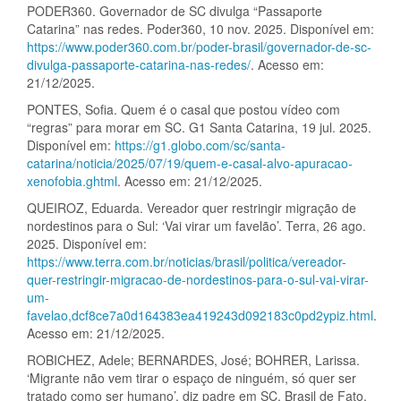
PODER360. Governador de SC divulga “Passaporte
Catarina” nas redes. Poder360, 10 nov. 2025. Disponível em:
https://www.poder360.com.br/poder-brasil/governador-de-sc-
divulga-passaporte-catarina-nas-redes/
. Acesso em:
21/12/2025.
PONTES, Sofia. Quem é o casal que postou vídeo com
“regras” para morar em SC. G1 Santa Catarina, 19 jul. 2025.
Disponível em:
https://g1.globo.com/sc/santa-
catarina/noticia/2025/07/19/quem-e-casal-alvo-apuracao-
xenofobia.ghtml
. Acesso em: 21/12/2025.
QUEIROZ, Eduarda. Vereador quer restringir migração de
nordestinos para o Sul: ‘Vai virar um favelão’. Terra, 26 ago.
2025. Disponível em:
https://www.terra.com.br/noticias/brasil/politica/vereador-
quer-restringir-migracao-de-nordestinos-para-o-sul-vai-virar-
um-
favelao,dcf8ce7a0d164383ea419243d092183c0pd2ypiz.html
.
Acesso em: 21/12/2025.
ROBICHEZ, Adele; BERNARDES, José; BOHRER, Larissa.
‘Migrante não vem tirar o espaço de ninguém, só quer ser
tratado como ser humano’, diz padre em SC. Brasil de Fato,