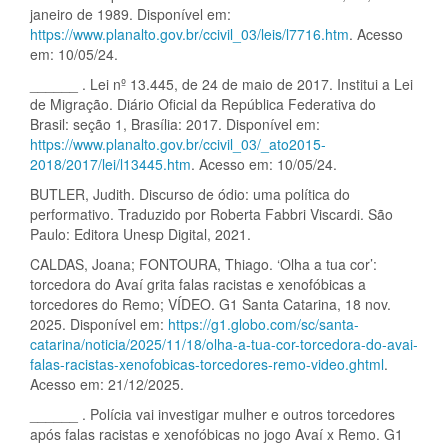
janeiro de 1989. Disponível em:
https://www.planalto.gov.br/ccivil_03/leis/l7716.htm
. Acesso
em: 10/05/24.
______ . Lei nº 13.445, de 24 de maio de 2017. Institui a Lei
de Migração. Diário Oficial da República Federativa do
Brasil: seção 1, Brasília: 2017. Disponível em:
https://www.planalto.gov.br/ccivil_03/_ato2015-
2018/2017/lei/l13445.htm
. Acesso em: 10/05/24.
BUTLER, Judith. Discurso de ódio: uma política do
performativo. Traduzido por Roberta Fabbri Viscardi. São
Paulo: Editora Unesp Digital, 2021.
CALDAS, Joana; FONTOURA, Thiago. ‘Olha a tua cor’:
torcedora do Avaí grita falas racistas e xenofóbicas a
torcedores do Remo; VÍDEO. G1 Santa Catarina, 18 nov.
2025. Disponível em:
https://g1.globo.com/sc/santa-
catarina/noticia/2025/11/18/olha-a-tua-cor-torcedora-do-avai-
falas-racistas-xenofobicas-torcedores-remo-video.ghtml
.
Acesso em: 21/12/2025.
______ . Polícia vai investigar mulher e outros torcedores
após falas racistas e xenofóbicas no jogo Avaí x Remo. G1