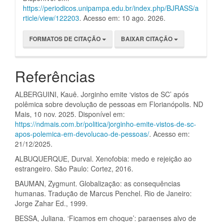
https://periodicos.unipampa.edu.br/index.php/BJRASS/a
rticle/view/122203
. Acesso em: 10 ago. 2026.
FORMATOS DE CITAÇÃO
BAIXAR CITAÇÃO
Referências
ALBERGUINI, Kauê. Jorginho emite ‘vistos de SC’ após
polêmica sobre devolução de pessoas em Florianópolis. ND
Mais, 10 nov. 2025. Disponível em:
https://ndmais.com.br/politica/jorginho-emite-vistos-de-sc-
apos-polemica-em-devolucao-de-pessoas/
. Acesso em:
21/12/2025.
ALBUQUERQUE, Durval. Xenofobia: medo e rejeição ao
estrangeiro. São Paulo: Cortez, 2016.
BAUMAN, Zygmunt. Globalização: as consequências
humanas. Tradução de Marcus Penchel. Rio de Janeiro:
Jorge Zahar Ed., 1999.
BESSA, Juliana. ‘Ficamos em choque’: paraenses alvo de