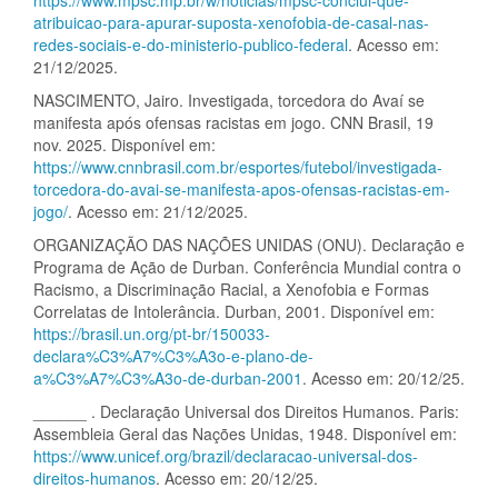
https://www.mpsc.mp.br/w/noticias/mpsc-conclui-que-
atribuicao-para-apurar-suposta-xenofobia-de-casal-nas-
redes-sociais-e-do-ministerio-publico-federal
. Acesso em:
21/12/2025.
NASCIMENTO, Jairo. Investigada, torcedora do Avaí se
manifesta após ofensas racistas em jogo. CNN Brasil, 19
nov. 2025. Disponível em:
https://www.cnnbrasil.com.br/esportes/futebol/investigada-
torcedora-do-avai-se-manifesta-apos-ofensas-racistas-em-
jogo/
. Acesso em: 21/12/2025.
ORGANIZAÇÃO DAS NAÇÕES UNIDAS (ONU). Declaração e
Programa de Ação de Durban. Conferência Mundial contra o
Racismo, a Discriminação Racial, a Xenofobia e Formas
Correlatas de Intolerância. Durban, 2001. Disponível em:
https://brasil.un.org/pt-br/150033-
declara%C3%A7%C3%A3o-e-plano-de-
a%C3%A7%C3%A3o-de-durban-2001
. Acesso em: 20/12/25.
______ . Declaração Universal dos Direitos Humanos. Paris:
Assembleia Geral das Nações Unidas, 1948. Disponível em:
https://www.unicef.org/brazil/declaracao-universal-dos-
direitos-humanos
. Acesso em: 20/12/25.