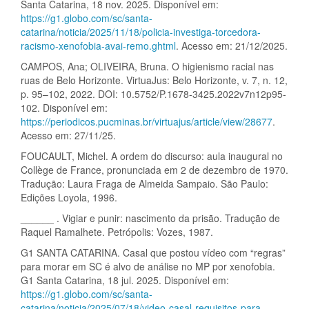
Santa Catarina, 18 nov. 2025. Disponível em:
https://g1.globo.com/sc/santa-
catarina/noticia/2025/11/18/policia-investiga-torcedora-
racismo-xenofobia-avai-remo.ghtml
. Acesso em: 21/12/2025.
CAMPOS, Ana; OLIVEIRA, Bruna. O higienismo racial nas
ruas de Belo Horizonte. VirtuaJus: Belo Horizonte, v. 7, n. 12,
p. 95–102, 2022. DOI: 10.5752/P.1678-3425.2022v7n12p95-
102. Disponível em:
https://periodicos.pucminas.br/virtuajus/article/view/28677
.
Acesso em: 27/11/25.
FOUCAULT, Michel. A ordem do discurso: aula inaugural no
Collège de France, pronunciada em 2 de dezembro de 1970.
Tradução: Laura Fraga de Almeida Sampaio. São Paulo:
Edições Loyola, 1996.
______ . Vigiar e punir: nascimento da prisão. Tradução de
Raquel Ramalhete. Petrópolis: Vozes, 1987.
G1 SANTA CATARINA. Casal que postou vídeo com “regras”
para morar em SC é alvo de análise no MP por xenofobia.
G1 Santa Catarina, 18 jul. 2025. Disponível em:
https://g1.globo.com/sc/santa-
catarina/noticia/2025/07/18/video-casal-requisitos-para-