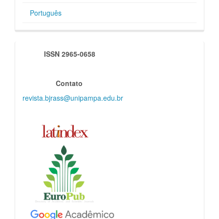
Português
indexadores
ISSN 2965-0658
Contato
revista.bjrass@unipampa.edu.br