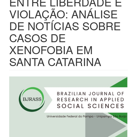
ENTRE LIBERDADE E
VIOLAÇÃO: ANÁLISE
DE NOTÍCIAS SOBRE
CASOS DE
XENOFOBIA EM
SANTA CATARINA
Barra
lateral
de
artigos