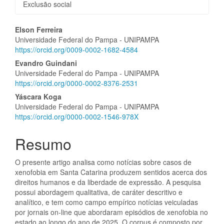
Exclusão social
Conteúdo
Elson Ferreira
Universidade Federal do Pampa - UNIPAMPA
do
https://orcid.org/0009-0002-1682-4584
artigo
Evandro Guindani
Universidade Federal do Pampa - UNIPAMPA
principal
https://orcid.org/0000-0002-8376-2531
Yáscara Koga
Universidade Federal do Pampa - UNIPAMPA
https://orcid.org/0000-0002-1546-978X
Resumo
O presente artigo analisa como notícias sobre casos de
xenofobia em Santa Catarina produzem sentidos acerca dos
direitos humanos e da liberdade de expressão. A pesquisa
possui abordagem qualitativa, de caráter descritivo e
analítico, e tem como campo empírico notícias veiculadas
por jornais on-line que abordaram episódios de xenofobia no
estado ao longo do ano de 2025. O corpus é composto por