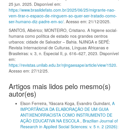
25 jun. 2025. Disponível em:
https://www.brasildefato.com.br/2025/06/25/migrante-nao-
vem-tirar-o-espaco-de-ninguem-so-quer-ser-tratado-como-
ser-humano-diz-padre-em-sc/
. Acesso em: 21/12/2025.
SANTOS, Albérico; MONTEIRO, Cristiano. A higiene social-
humana como política de estado nos grandes centros
urbanos: cidade de Salvador – Bahia. NJINGA e SEPÉ:
Revista Internacional de Culturas, Línguas Africanas e
Brasileiras: v. 3, n. Especial II, p. 616–627, 2023. Disponível
em:
https://revistas.unilab.edu.br/njingaesape/article/view/1520
.
Acesso em: 27/12/25.
Artigos mais lidos pelo mesmo(s)
autor(es)
Elson Ferreira, Yáscara Koga, Evandro Guindani,
A
IMPORTÂNCIA DA ELABORAÇÃO DE UM GUIA
ANTIXENORRACISTA COMO INSTRUMENTO DE
AÇÃO EDUCATIVA NA ESCOLA
,
Brazilian Journal of
Research in Applied Social Sciences: v. 5 n. 2 (2026):