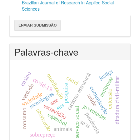
Brazilian Journal of Research in Applied Social
Sciences
Enviar
ENVIAR SUBMISSÃO
Submissão
Palavras-chave
justiça
ensino
racismo estrutural
mobilização
cartel
ditadura civil-militar
antitruste
covid-19
verdade
pesquisa
comunicação
extensão
sociedade
tecnologias
saúde
arte
sus
escravidão
juventudes
serviço social
uberização
consumo
espanhol
pandemia
suas
animais
sobrepreço