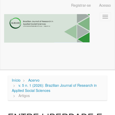
Navegação
Registrar-se
Acesso
Principal
Conteúdo
Toggl
principal
naviga
Barra
Lateral
Início
Acervo
v. 5 n. 1 (2026): Brazilian Journal of Research in
Applied Social Sciences
Artigos