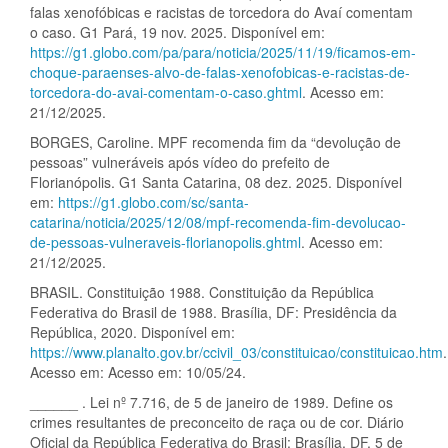
falas xenofóbicas e racistas de torcedora do Avaí comentam
o caso. G1 Pará, 19 nov. 2025. Disponível em:
https://g1.globo.com/pa/para/noticia/2025/11/19/ficamos-em-
choque-paraenses-alvo-de-falas-xenofobicas-e-racistas-de-
torcedora-do-avai-comentam-o-caso.ghtml
. Acesso em:
21/12/2025.
BORGES, Caroline. MPF recomenda fim da “devolução de
pessoas” vulneráveis após vídeo do prefeito de
Florianópolis. G1 Santa Catarina, 08 dez. 2025. Disponível
em:
https://g1.globo.com/sc/santa-
catarina/noticia/2025/12/08/mpf-recomenda-fim-devolucao-
de-pessoas-vulneraveis-florianopolis.ghtml
. Acesso em:
21/12/2025.
BRASIL. Constituição 1988. Constituição da República
Federativa do Brasil de 1988. Brasília, DF: Presidência da
República, 2020. Disponível em:
https://www.planalto.gov.br/ccivil_03/constituicao/constituicao.htm
.
Acesso em: Acesso em: 10/05/24.
______ . Lei nº 7.716, de 5 de janeiro de 1989. Define os
crimes resultantes de preconceito de raça ou de cor. Diário
Oficial da República Federativa do Brasil: Brasília, DF, 5 de