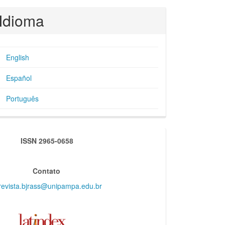
Idioma
English
Español
Português
indexadores
ISSN 2965-0658
Contato
revista.bjrass@unipampa.edu.br