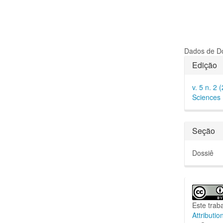
Dados de Do
Detal
Edição
do
v. 5 n. 2 
artigo
Sciences
Seção
Dossiê
Este trab
Attributio