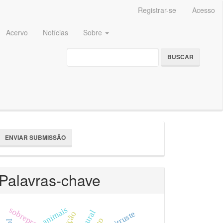
Registrar-se
Acesso
Acervo
Notícias
Sobre
BUSCAR
nviar
ENVIAR SUBMISSÃO
ubmissão
Palavras-chave
animais
sobrepreço
antitruste