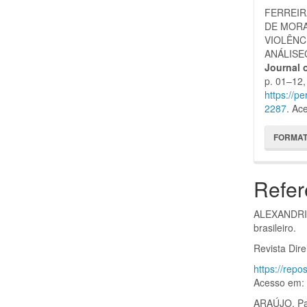
FERREIRA
DE MORAI
VIOLÊNC
ANÁLISE
Journal 
p. 01–12,
https://p
2287
. Ac
FORMAT
Refer
ALEXANDRIN
brasileiro.
Revista Dir
https://rep
Acesso em: 
ARAÚJO, Pat