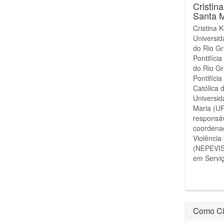
Cristin
Santa 
Cristina 
Universid
do Rio Gr
Pontifíci
do Rio Gr
Pontifíci
Católica 
Universid
Maria (U
responsáv
coordena
Violência
(NEPEVIS)
em Serviç
Como Ci