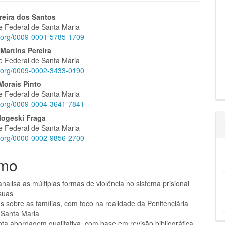
eúdo
reira dos Santos
e Federal de Santa Maria
id.org/0009-0001-5785-1709
 Martins Pereira
e Federal de Santa Maria
pal
id.org/0009-0002-3433-0190
Morais Pinto
e Federal de Santa Maria
id.org/0009-0004-3641-7841
logeski Fraga
e Federal de Santa Maria
id.org/0000-0002-9856-2700
mo
nalisa as múltiplas formas de violência no sistema prisional
 suas
 sobre as famílias, com foco na realidade da Penitenciária
 Santa Maria
ta abordagem qualitativa, com base em revisão bibliográfica,