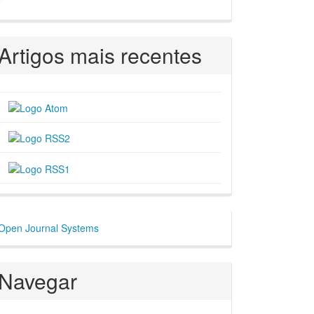
Artigos mais recentes
esenvolvido
Open Journal Systems
or
Navegar