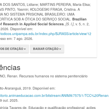
 DOS SANTOS, Lidiane; MARTINS PEREIRA, Maria Elisa;
S PINTO, Yasmin; KOLOGESKI FRAGA, Cristina. A
IA NO SISTEMA PRISIONAL BRASILEIRO: UMA
CRÍTICA SOB A ÓTICA DO SERVIÇO SOCIAL.
Brazilian
of Research in Applied Social Sciences
,
[S. l.]
, v. 5, n. 2,
 2026. Disponível em:
eriodicos.unipampa.edu.br/index.php/BJRASS/article/view/12
esso em: 7 ago. 2026.
OS DE CITAÇÃO
BAIXAR CITAÇÃO
ências
O, Renan. Recursos humanos no sistema penitenciário
eito-Araranguá, 2019. Disponível em:
ositorio.animaeducacao.com.br/bitstream/ANIMA/7575/1/TCC%20Renan
9 out. 2025.
rícia Tavares de. Educação e qualificação profissional: ações