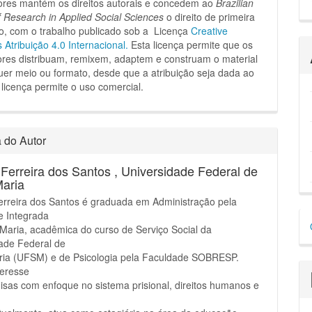
ores mantém os direitos autorais e concedem ao
Brazilian
f Research in Applied Social Sciences
o direito de primeira
o, com o trabalho publicado sob a Licença
Creative
tribuição 4.0 Internacional.
Esta licença permite que os
dores distribuam, remixem, adaptem e construam o material
er meio ou formato, desde que a atribuição seja dada ao
 licença permite o uso comercial.
a do Autor
 Ferreira dos Santos ,
Universidade Federal de
Maria
erreira dos Santos é graduada em Administração pela
D
e Integrada
Maria, acadêmica do curso de Serviço Social da
p
ade Federal de
ria (UFSM) e de Psicologia pela Faculdade SOBRESP.
teresse
sas com enfoque no sistema prisional, direitos humanos e