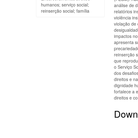
humanos; serviço social;
análise de 
reinserção social; família
relatórios i
violência in
violação de 
desigualdade
impactos nos
apresenta s
precariedade
reinserção s
que reprodu
o Serviço So
dos desafios
direitos e 
dignidade hu
fortalece a 
direitos e c
Down