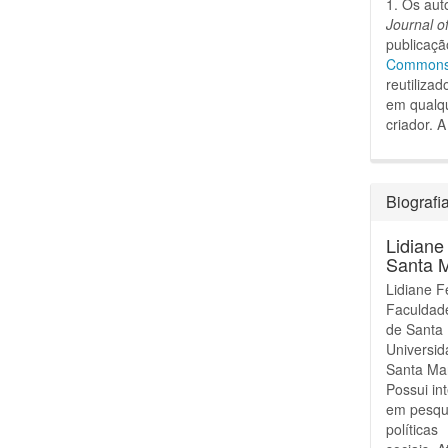
1. Os aut
Journal o
publicaçã
Commons A
reutiliza
em qualqu
criador.
A
Biografi
Lidiane
Santa 
Lidiane F
Faculdad
de Santa 
Universid
Santa Ma
Possui in
em pesqui
políticas