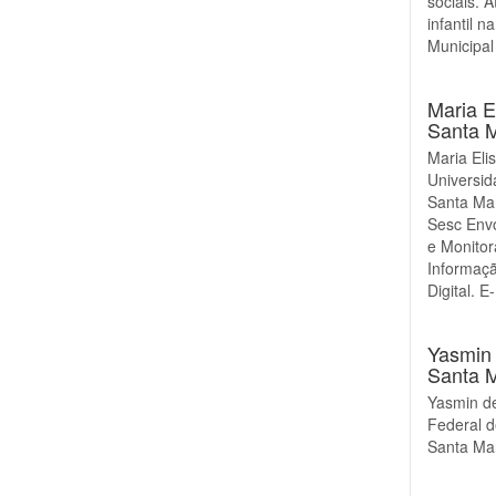
sociais. 
infantil n
Municipal
Maria E
Santa 
Maria Eli
Universid
Santa Mar
Sesc Env
e Monito
Informaç
Digital. 
Yasmin 
Santa 
Yasmin de
Federal 
Santa Ma