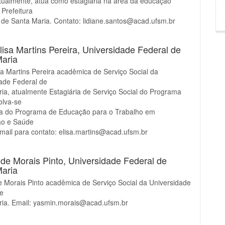
Atualmente, atua como estagiária na área da educação
a Prefeitura
 de Santa Maria. Contato: lidiane.santos@acad.ufsm.br
lisa Martins Pereira,
Universidade Federal de
Maria
sa Martins Pereira acadêmica de Serviço Social da
ade Federal de
ia, atualmente Estagiária de Serviço Social do Programa
olva-se
ra do Programa de Educação para o Trabalho em
ão e Saúde
E-mail para contato: elisa.martins@acad.ufsm.br
de Morais Pinto,
Universidade Federal de
Maria
 Morais Pinto acadêmica de Serviço Social da Universidade
de
ria. Email: yasmin.morais@acad.ufsm.br