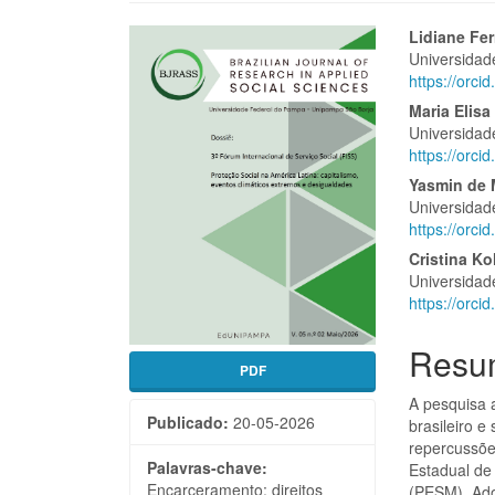
Barra
Cont
Lidiane Fer
Universidad
lateral
do
https://orc
de
artigo
Maria Elisa
Universidad
artigos
princi
https://orc
Yasmin de 
Universidad
https://orc
Cristina Ko
Universidad
https://orc
Resu
PDF
A pesquisa a
Publicado:
20-05-2026
brasileiro e
repercussões
Palavras-chave:
Estadual de
Encarceramento; direitos
(PESM). Ado