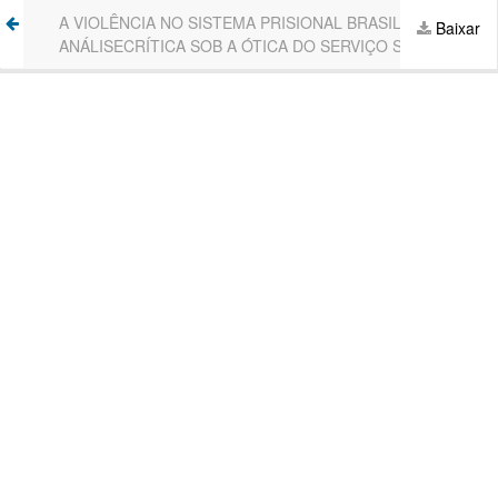
Voltar
A VIOLÊNCIA NO SISTEMA PRISIONAL BRASILEIRO: UMA
Ba
Baixar
aos
ANÁLISECRÍTICA SOB A ÓTICA DO SERVIÇO SOCIAL
P
Detalhes
do
Artigo