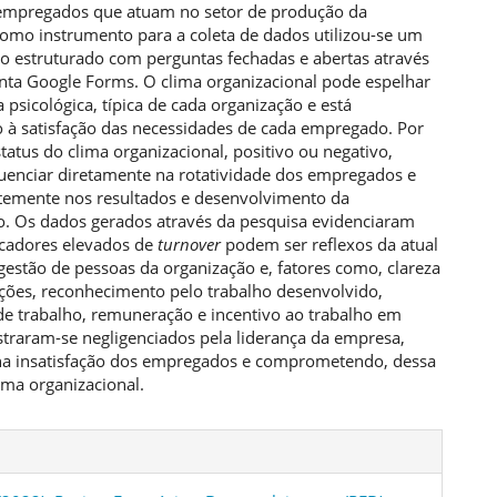
empregados que atuam no setor de produção da
omo instrumento para a coleta de dados utilizou-se um
io estruturado com perguntas fechadas e abertas através
nta Google Forms. O clima organizacional pode espelhar
 psicológica, típica de cada organização e está
o à satisfação das necessidades de cada empregado. Por
status do clima organizacional, positivo ou negativo,
luenciar diretamente na rotatividade dos empregados e
emente nos resultados e desenvolvimento da
o. Os dados gerados através da pesquisa evidenciaram
icadores elevados de
turnover
podem ser reflexos da atual
 gestão de pessoas da organização e, fatores como, clareza
ções, reconhecimento pelo trabalho desenvolvido,
de trabalho, remuneração e incentivo ao trabalho em
traram-se negligenciados pela liderança da empresa,
 na insatisfação dos empregados e comprometendo, dessa
ima organizacional.
lhes