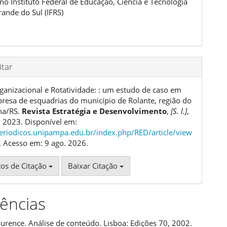
no Instituto Federal de Educação, Ciência e Tecnologia
rande do Sul (IFRS)
tar
ganizacional e Rotatividade: : um estudo de caso em
esa de esquadrias do município de Rolante, região do
na/RS.
Revista Estratégia e Desenvolvimento
,
[S. l.]
,
1, 2023. Disponível em:
periodicos.unipampa.edu.br/index.php/RED/article/view
. Acesso em: 9 ago. 2026.
os de Citação
Baixar Citação
ências
urence. Análise de conteúdo. Lisboa: Edições 70, 2002.