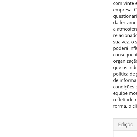
com vinte 
empresa. C
questionár
da ferrame
a atmosfera
relacionad
sua vez, o 
poderá inf
consequent
organizaçã
que os ind
política de
de informa
condições 
equipe mos
refletindo
forma, o cl
Deta
Edição
do