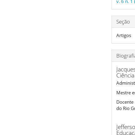
v. 6 n. 1
artig
Seção
Artigos
Biograf
Jacque
Ciência
Administ
Mestre e
Docente 
do Rio G
Jeffers
Educaçã