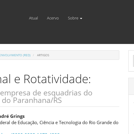
Atual
Acervo
Sobre
E
DESENVOLVIMENTO (RED)
ARTIGOS
S
al e Rotatividade:
empresa de esquadrias do
o do Paranhana/RS
eúdo
ndré Grings
ederal de Educação, Ciência e Tecnologia do Rio Grande do