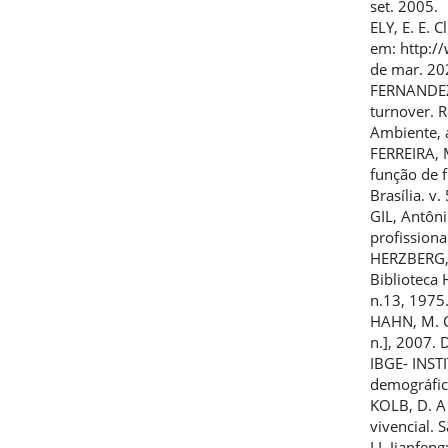
set. 2005.
ELY, E. E. 
em: http:/
de mar. 20
FERNANDEZ,
turnover. 
Ambiente, a
FERREIRA, M
função de 
Brasília. v
GIL, Antôn
profissiona
HERZBERG, 
Biblioteca
n.13, 1975
HAHN, M. C
n.], 2007. 
IBGE- INST
demográfic
KOLB, D. A
vivencial. 
LI, Jianfen