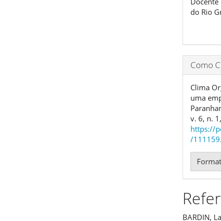
Docente 
do Rio G
Como Ci
Clima Or
uma empr
Paranha
v. 6, n. 
https://
/111159
Format
Refer
BARDIN, La