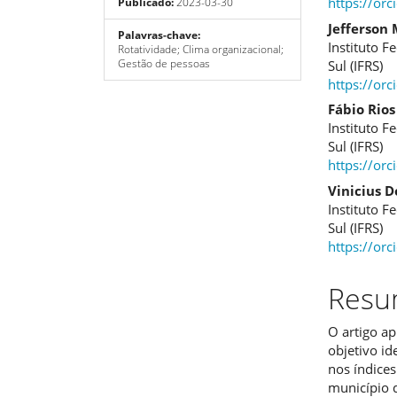
https://or
Publicado:
2023-03-30
de
artig
Jefferson
artigos
princ
Palavras-chave:
Instituto F
Rotatividade; Clima organizacional;
Gestão de pessoas
Sul (IFRS)
https://or
Fábio Rio
Instituto F
Sul (IFRS)
https://or
Vinicius D
Instituto F
Sul (IFRS)
https://or
Res
O artigo a
objetivo id
nos índice
município 