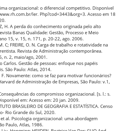
Clima organizacional: o diferencial competitivo. Disponível
/www.rh.com.br/ler. Php?cod=3443&org=3. Acesso em 18
20.
 H. A perda do conhecimento originada pelo alto
Revista Banas Qualidade: Gestão, Processo e Meio
no 15, v. 15, n. 171, p. 20-22, ago. 2006.
. C; FREIRE, O. N. Carga de trabalho e rotatividade na
frentista. Revista de Administração contemporânea.
. 5, n. 2, maio/ago, 2001.
io Carlos. Gestão de pessoas: enfoque nos papéis
is. São Paulo: Atlas, 2014.
F. Novamente: como se faz para motivar funcionários?
 Harvard de Administração de Empresas, São Paulo: v.1,
.
onsequências do compromisso organizacional. [s. l.: s.
Disponível em: Acesso em: 20 jan. 2009.
ITUTO BRASILEIRO DE GEOGRAFIA E ESTATÍSTICA. Censo
o- Rio Grande do Sul, 2020.
 et al. Psicologia organizacional: uma abordagem
São Paulo, Atlas, 1986.
g; Liu, Hongping; HEIJDEN, Beatrice Van Der; GUO And