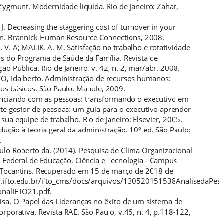
gmunt. Modernidade líquida. Rio de Janeiro: Zahar,
. Decreasing the staggering cost of turnover in your
on. Brannick Human Resource Connections, 2008.
V. A; MALIK, A. M. Satisfação no trabalho e rotatividade
s do Programa de Saúde da Família. Revista de
ão Pública. Rio de Janeiro, v. 42, n. 2, mar/abr. 2008.
, Idalberto. Administração de recursos humanos:
s básicos. São Paulo: Manole, 2009.
enciando com as pessoas: transformando o executivo em
te gestor de pessoas: um guia para o executivo aprender
 sua equipe de trabalho. Rio de Janeiro: Elsevier, 2005.
odução à teoria geral da administração. 10º ed. São Paulo:
.
lo Roberto da. (2014). Pesquisa de Clima Organizacional
o Federal de Educação, Ciência e Tecnologia - Campus
 Tocantins. Recuperado em 15 de março de 2018 de
.ifto.edu.br/ifto_cms/docs/arquivos/130520151538AnalisedaPe
onalIFTO21.pdf.
isa. O Papel das Lideranças no êxito de um sistema de
rporativa. Revista RAE. São Paulo, v.45, n. 4, p.118-122,