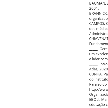
BAUMAN, Zy
2001.
BRANNICK, J
organizati
CAMPOS, C. 
dos médico
Administraç
CHIAVENATO
Fundamento
_____. Ger
um excelen
a lidar com
_____. Intr
Atlas, 2020
CUNHA, Pau
do Institut
Paraíso do
http://www
Organizaci
EBOLI, Mar
educação co