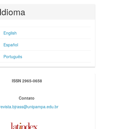
Idioma
English
Español
Português
indexadores
ISSN 2965-0658
Contato
revista.bjrass@unipampa.edu.br