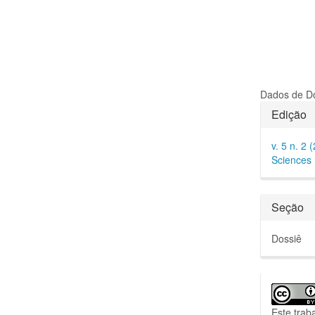
Dados de Do
Detal
Edição
do
v. 5 n. 2 
artigo
Sciences
Seção
Dossiê
Este trab