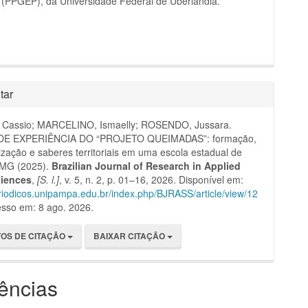
 (PPGEP), da Universidade Federal de Uberlândia.
tar
Cassio; MARCELINO, Ismaelly; ROSENDO, Jussara.
DE EXPERIÊNCIA DO “PROJETO QUEIMADAS”: formação,
ização e saberes territoriais em uma escola estadual de
-MG (2025).
Brazilian Journal of Research in Applied
ciences
,
[S. l.]
, v. 5, n. 2, p. 01–16, 2026. Disponível em:
eriodicos.unipampa.edu.br/index.php/BJRASS/article/view/12
esso em: 8 ago. 2026.
OS DE CITAÇÃO
BAIXAR CITAÇÃO
ências