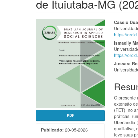
de Ituiutaba-MG (20
Barra
Cont
Cassio Dua
Universidad
lateral
do
https://orc
de
artigo
Ismaelly Ma
Universidad
artigos
princi
https://orc
Jussara R
Universidad
Resu
O presente a
extensão de
(PET), no a
PDF
práticas: r
Uberlândia 
qualitativa,
Publicado:
20-05-2026
teve suas p