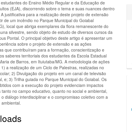
 estudantes do Ensino Médio Regular e da Educação de
ultos (EJA), discorrendo sobre o tema e suas nuances dentro
o. A justificativa para a realização deste projeto de extensão
rtir de um incêndio no Parque Municipal do Goiabal
MG), local que abriga exemplares da flora remanescente do
auna silvestre, sendo objeto de estudo de diversos cursos da
s Pontal. O principal objetivo deste artigo é apresentar um
periência sobre o projeto de extensão e as ações
as que contribuíram para a formação, conscientização e
s saberes territoriais dos estudantes da Escola Estadual
Maria de Barros, em Ituiutaba/MG. A metodologia de ações
1) a realização de um Ciclo de Palestras, realizadas no
colar; 2) Divulgação do projeto em um canal de televisão
al, e; 3) Trilha guiada no Parque Municipal do Goiabal. Os
obtidos com a execução do projeto evidenciam impactos
os tanto no campo educativo, quanto no social e ambiental,
 o diálogo interdisciplinar e o compromisso coletivo com a
 ambiental.
loads