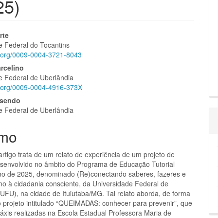
25)
eúdo
rte
e Federal do Tocantins
id.org/0009-0004-3721-8043
rcelino
e Federal de Uberlândia
pal
id.org/0009-0004-4916-373X
osendo
e Federal de Uberlândia
mo
rtigo trata de um relato de experiência de um projeto de
senvolvido no âmbito do Programa de Educação Tutorial
no de 2025, denominado (Re)conectando saberes, fazeres e
umo à cidadania consciente, da Universidade Federal de
(UFU), na cidade de Ituiutaba/MG. Tal relato aborda, de forma
 o projeto intitulado “QUEIMADAS: conhecer para prevenir”, que
ráxis realizadas na Escola Estadual Professora Maria de