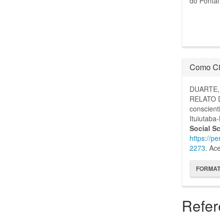
do Pontal
Como Ci
DUARTE, 
RELATO 
conscient
Ituiutaba
Social S
https://p
2273
. Ac
FORMAT
Refer