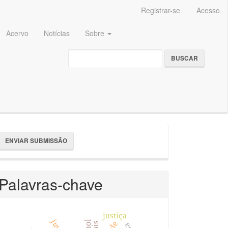
Registrar-se
Acesso
Acervo
Notícias
Sobre
BUSCAR
nviar
ENVIAR SUBMISSÃO
ubmissão
Palavras-chave
justiça