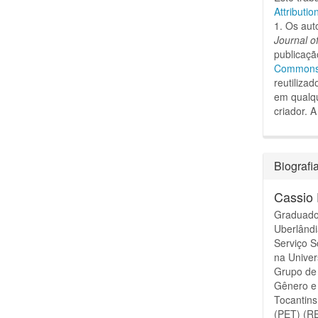
Attributio
1. Os aut
Journal o
publicaçã
Commons A
reutiliza
em qualqu
criador.
A
Biografi
Cassio
Graduado 
Uberlând
Serviço S
na Univer
Grupo de 
Gênero e
Tocantins
(PET) (R