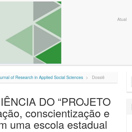
Atual
E
Journal of Research in Applied Social Sciences
Dossiê
S
IÊNCIA DO “PROJETO
ão, conscientização e
 em uma escola estadual