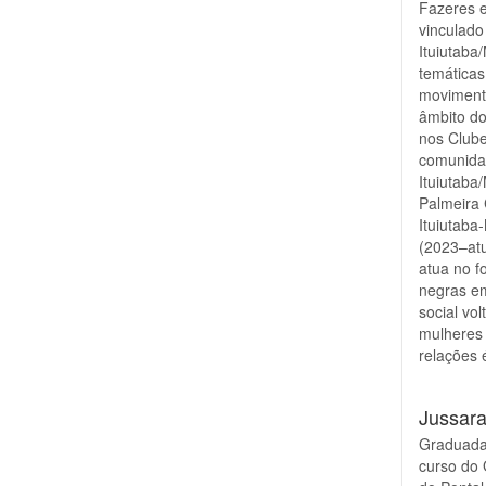
Fazeres e
vinculado
Ituiutaba
temáticas
movimento
âmbito do
nos Clube
comunida
Ituiutaba
Palmeira 
Ituiutaba
(2023–atu
atua no f
negras em
social vo
mulheres
relações 
Jussar
Graduada
curso do