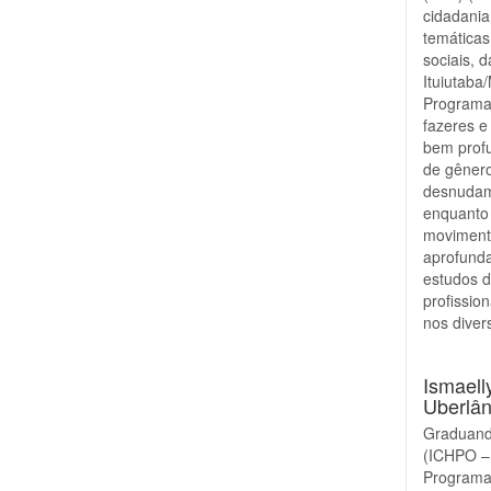
cidadania
temáticas
sociais, 
Ituiutaba
Programa
fazeres e
bem prof
de gênero
desnudam
enquanto 
moviment
aprofunda
estudos d
profissio
nos diver
Ismaell
Uberlân
Graduand
(ICHPO – 
Programa