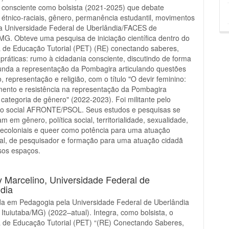
 consciente como bolsista (2021-2025) que debate
 étnico-raciais, gênero, permanência estudantil, movimentos
da Universidade Federal de Uberlândia/FACES de
/MG. Obteve uma pesquisa de iniciação científica dentro do
 de Educação Tutorial (PET) (RE) conectando saberes,
 práticas: rumo à cidadania consciente, discutindo de forma
unda a representação da Pombagira articulando questões
, representação e religião, com o título "O devir feminino:
ento e resistência na representação da Pombagira
categoria de gênero" (2022-2023). Foi militante pelo
o social AFRONTE/PSOL. Seus estudos e pesquisas se
m em gênero, política social, territorialidade, sexualidade,
ecoloniais e queer como potência para uma atuação
nal, de pesquisador e formação para uma atuação cidadã
sos espaços.
y Marcelino,
Universidade Federal de
dia
a em Pedagogia pela Universidade Federal de Uberlândia
Ituiutaba/MG) (2022–atual). Integra, como bolsista, o
 de Educação Tutorial (PET) “(RE) Conectando Saberes,