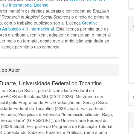
n 4.0 International License
.
ores mantém os direitos autorais e concedem ao
Brazilian
f Research in Applied Social Sciences
o direito de primeira
o, com o trabalho publicado sob a Licença
Creative
tribuição 4.0 Internacional.
Esta licença permite que os
dores distribuam, remixem, adaptem e construam o material
er meio ou formato, desde que a atribuição seja dada ao
 licença permite o uso comercial.
a do Autor
 Duarte,
Universidade Federal do Tocantins
em Serviço Social, pela Universidade Federal de
D
ia/FACES de Ituiutaba/MG (2017-2026). Mestrando em
p
ocial pelo Programa de Pós-Graduação em Serviço Social
sidade Federal do Tocantins (2026-atual). Faz parte do
Estudos, Pesquisas e Extensão "Interseccionalidade: Raça,
 Sexualidade" (GIRGS/UFT), da Universidade Federal do
 (2026-atual). Fez parte do Programa de Educação Tutorial
E) Conectando Saberes, Fazeres e Práticas: rumo à uma