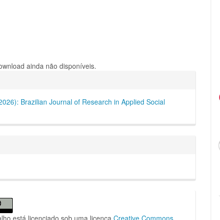
wnload ainda não disponíveis.
hes
(2026): Brazilian Journal of Research in Applied Social
alho está licenciado sob uma licença
Creative Commons