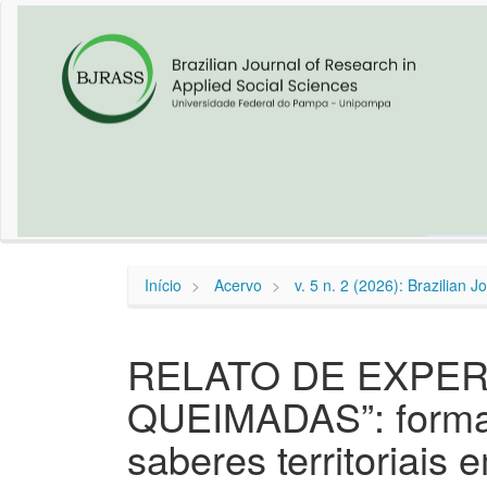
Navegação
Principal
Conteúdo
principal
Barra
Lateral
Início
Acervo
v. 5 n. 2 (2026): Brazilian 
RELATO DE EXPER
QUEIMADAS”: formaç
saberes territoriais