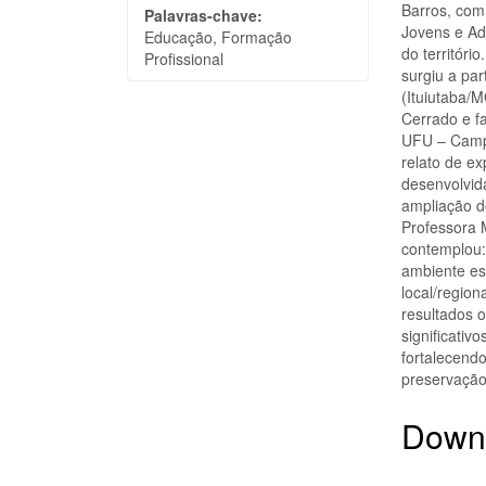
Barros, com
Palavras-chave:
Jovens e Ad
Educação, Formação
do territóri
Profissional
surgiu a pa
(Ituiutaba/
Cerrado e f
UFU – Campu
relato de ex
desenvolvid
ampliação do
Professora 
contemplou: 
ambiente es
local/region
resultados 
significativ
fortalecendo
preservação
Down