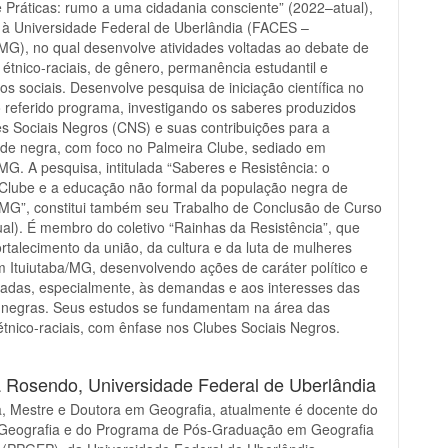
 Práticas: rumo a uma cidadania consciente” (2022–atual),
 à Universidade Federal de Uberlândia (FACES –
/MG), no qual desenvolve atividades voltadas ao debate de
 étnico-raciais, de gênero, permanência estudantil e
s sociais. Desenvolve pesquisa de iniciação científica no
 referido programa, investigando os saberes produzidos
s Sociais Negros (CNS) e suas contribuições para a
de negra, com foco no Palmeira Clube, sediado em
/MG. A pesquisa, intitulada “Saberes e Resistência: o
Clube e a educação não formal da população negra de
-MG”, constitui também seu Trabalho de Conclusão de Curso
al). É membro do coletivo “Rainhas da Resistência”, que
ortalecimento da união, da cultura e da luta de mulheres
 Ituiutaba/MG, desenvolvendo ações de caráter político e
ltadas, especialmente, às demandas e aos interesses das
 negras. Seus estudos se fundamentam na área das
étnico-raciais, com ênfase nos Clubes Sociais Negros.
a Rosendo,
Universidade Federal de Uberlândia
, Mestre e Doutora em Geografia, atualmente é docente do
 Geografia e do Programa de Pós-Graduação em Geografia