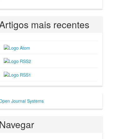
Artigos mais recentes
esenvolvido
Open Journal Systems
or
Navegar