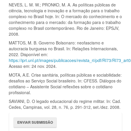
NEVES, L. M. W.; PRONKO, M. A. As políticas públicas de
ciência, tecnologia e inovação e a formação para o trabalho
complexo no Brasil hoje. In: O mercado do conhecimento e o
conhecimento para o mercado: da formação para o trabalho
complexo no Brasil contemporâneo. Rio de Janeiro: EPSJV,
2008.
MATTOS, M. B. Governo Bolsonaro: neofascismo e
autocracia burguesa no Brasil. In: Relações Internacionais,
2022. Disponível em:
https://ipri.unl.pt/images/publicacoes/revista_ri/pdf/RI73/RI73_a
Acesso em: 24 nov. 2024.
MOTA, A.E. Crise sanitária, políticas públicas e sociabilidade:
desafios ao Serviço Social brasileiro. In: CFESS. Diálogos do
cotidiano – Assistente Social reflexões sobre o cotidiano
profissional.
SAVIANI, D. O legado educacional do regime militar. In: Cad.
Cedes, Campinas, vol. 28, n. 76, p. 291-312, set./dez. 2008.
Enviar
ENVIAR SUBMISSÃO
Submissão