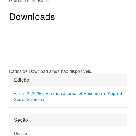
Graduação no Brasil.
Downloads
Dados de Download ainda não disponíveis.
Detalhes
Edição
do
v. 5 n. 2 (2026): Brazilian Journal of Research in Applied
artigo
Social Sciences
Seção
Dossiê