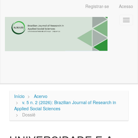
Navegação
Registrar-se
Acesso
Principal
Conteúdo
Toggl
principal
naviga
Barra
Lateral
Início
Acervo
v. 5 n. 2 (2026): Brazilian Journal of Research in
Applied Social Sciences
Dossiê