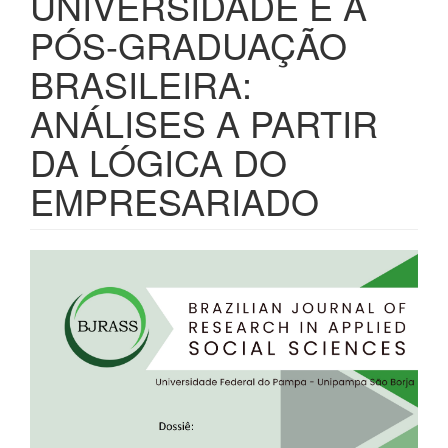
UNIVERSIDADE E A
PÓS-GRADUAÇÃO
BRASILEIRA:
ANÁLISES A PARTIR
DA LÓGICA DO
EMPRESARIADO
Barra
lateral
de
artigos