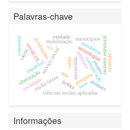
Palavras-chave
verdade
consumo
racismo estrutural
municípios
juventudes
mobilização
pandemia
covid-19
sus
tecnologias
serviço social
saúde
antitruste
extensão
comunicação
escravidão
cartel
espanhol
ensino
uberização
arte
pesquisa
multa ótima
sociedade
justiça
animais
suas
ciências sociais aplicadas
Informações