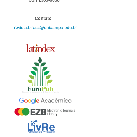
indexadores
Contato
revista.bjrass@unipampa.edu.br