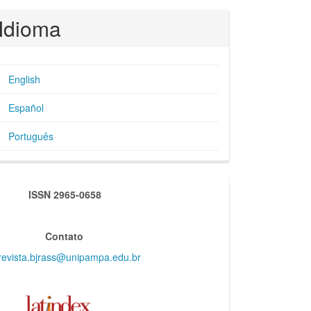
Idioma
English
Español
Português
indexadores
ISSN 2965-0658
Contato
revista.bjrass@unipampa.edu.br