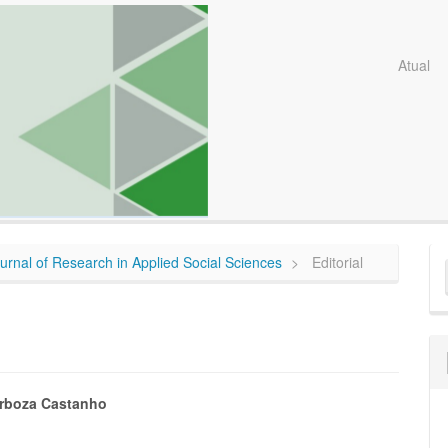
Atual
E
Journal of Research in Applied Social Sciences
Editorial
S
eúdo
rboza Castanho