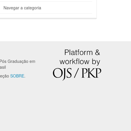
Navegar a categoria
e Pós Graduação em
sil
 seção
SOBRE
.