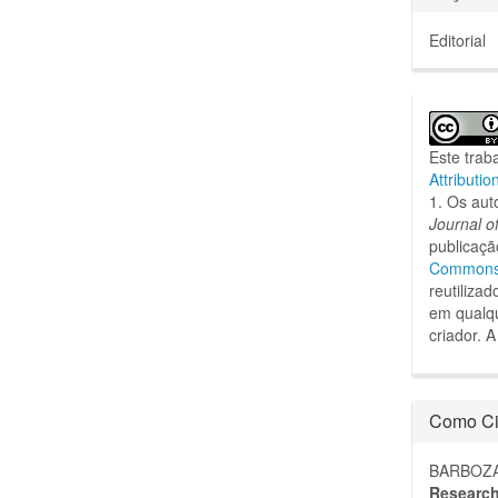
Editorial
Este trab
Attributio
1. Os aut
Journal o
publicaçã
Commons A
reutiliza
em qualqu
criador.
A
Como Ci
BARBOZA 
Research