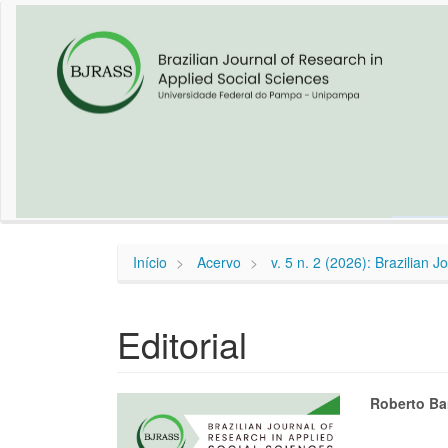
Navegação
Principal
Conteúdo
principal
Barra
Lateral
Início
Acervo
v. 5 n. 2 (2026): Brazilian 
Editorial
Barra
Cont
Roberto Ba
lateral
do