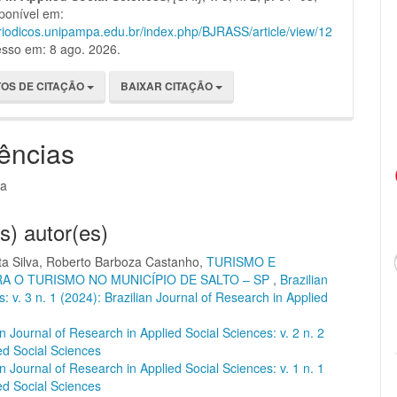
ponível em:
eriodicos.unipampa.edu.br/index.php/BJRASS/article/view/12
esso em: 8 ago. 2026.
OS DE CITAÇÃO
BAIXAR CITAÇÃO
ências
ca
s) autor(es)
ta Silva, Roberto Barboza Castanho,
TURISMO E
A O TURISMO NO MUNICÍPIO DE SALTO – SP
,
Brazilian
: v. 3 n. 1 (2024): Brazilian Journal of Research in Applied
an Journal of Research in Applied Social Sciences: v. 2 n. 2
ied Social Sciences
an Journal of Research in Applied Social Sciences: v. 1 n. 1
ied Social Sciences