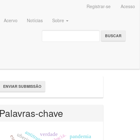
Registrar-se
Acesso
Acervo
Notícias
Sobre
BUSCAR
nviar
ENVIAR SUBMISSÃO
ubmissão
Palavras-chave
antitruste
verdade
pandemia