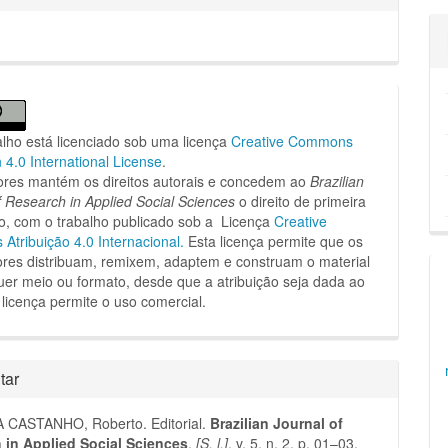
alho está licenciado sob uma licença
Creative Commons
n 4.0 International License
.
ores mantém os direitos autorais e concedem ao
Brazilian
f Research in Applied Social Sciences
o direito de primeira
o, com o trabalho publicado sob a Licença
Creative
tribuição 4.0 Internacional.
Esta licença permite que os
dores distribuam, remixem, adaptem e construam o material
er meio ou formato, desde que a atribuição seja dada ao
 licença permite o uso comercial.
tar
CASTANHO, Roberto. Editorial.
Brazilian Journal of
 in Applied Social Sciences
,
[S. l.]
, v. 5, n. 2, p. 01–03,