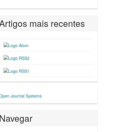
Artigos mais recentes
esenvolvido
Open Journal Systems
or
Navegar