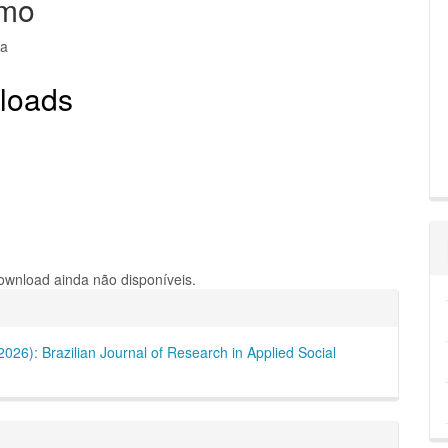
mo
ca
pal
loads
wnload ainda não disponíveis.
hes
(2026): Brazilian Journal of Research in Applied Social