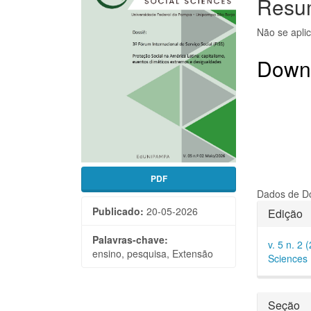
Resu
de
artigo
Não se apli
artigos
princi
Down
PDF
Dados de Do
Detal
Publicado:
20-05-2026
Edição
do
Palavras-chave:
v. 5 n. 2 
artigo
ensino, pesquisa, Extensão
Sciences
Seção