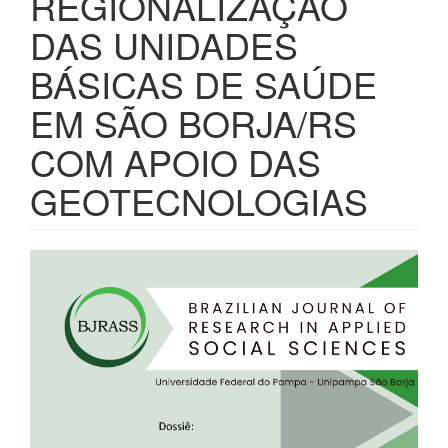
REGIONALIZAÇÃO
DAS UNIDADES
BÁSICAS DE SAÚDE
EM SÃO BORJA/RS
COM APOIO DAS
GEOTECNOLOGIAS
Barra
lateral
de
artigos