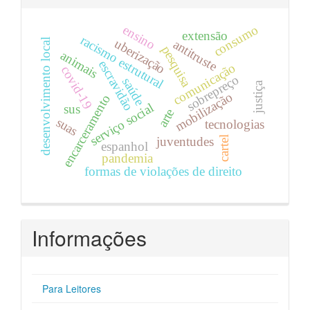
consumo
ensino
extensão
racismo estrutural
uberização
desenvolvimento local
antitruste
pesquisa
animais
escravidão
comunicação
covid-19
sobrepreço
saúde
justiça
mobilização
encarceramento
serviço social
sus
arte
suas
tecnologias
cartel
juventudes
espanhol
pandemia
formas de violações de direito
Informações
Para Leitores