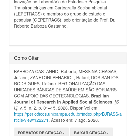
inovação no Laboratório de Estudos e Pesquisa
Transfronteiriças em Cartografia Socioambiental
(LEPETRACS) e membro do grupo de estudo e
pesquisa (GEPETRACS), sob orientação do Prof. Dr.
Roberto Barboza Castanho.
Como Citar
BARBOZA CASTANHO, Roberto; MESSINA CHAGAS,
Juliane; ZANETONI PENARIOL, Rafael; DOS SANTOS
RODRIGUES, Lidiane. REGIONALIZAÇÃO DAS
UNIDADES BÁSICAS DE SAÚDE EM SÃO BORJA/RS
COM APOIO DAS GEOTECNOLOGIAS.
Brazilian
Journal of Research in Applied Social Sciences
,
[S.
l.]
, v. 5, n. 2, p. 01–15, 2026. Disponível em:
https://periodicos.unipampa.edu.br/index.php/BJRASS/a
rticle/view/122271
. Acesso em: 7 ago. 2026.
FORMATOS DE CITAÇÃO
BAIXAR CITAÇÃO