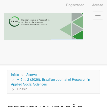
Navegação
Registrar-se
Acesso
Principal
Conteúdo
Toggl
principal
naviga
Barra
Lateral
Início
Acervo
v. 5 n. 2 (2026): Brazilian Journal of Research in
Applied Social Sciences
Dossiê