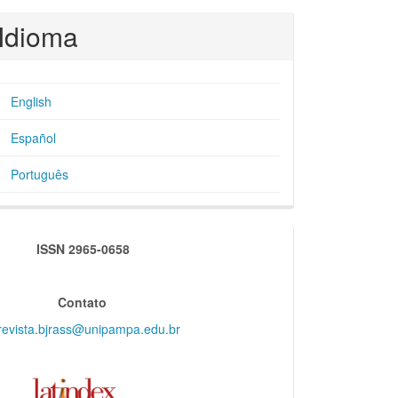
Idioma
English
Español
Português
indexadores
ISSN 2965-0658
Contato
revista.bjrass@unipampa.edu.br