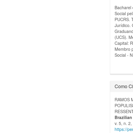
Bacharel 
Social p
PUCRS. Te
Jurídico.
Graduando
(UCS). M
Capital:
Membro p
Social -
Como Ci
RAMOS M
POPULIS
RESSENT
Brazilia
v. 5, n. 
https://p