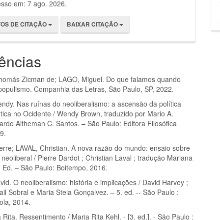
esso em: 7 ago. 2026.
OS DE CITAÇÃO
BAIXAR CITAÇÃO
ências
omás Zicman de; LAGO, Miguel. Do que falamos quando
populismo. Companhia das Letras, São Paulo, SP, 2022.
y. Nas ruínas do neoliberalismo: a ascensão da política
tica no Ocidente / Wendy Brown, traduzido por Mario A.
ardo Altheman C. Santos. – São Paulo: Editora Filosófica
19.
rre; LAVAL, Christian. A nova razão do mundo: ensaio sobre
neoliberal / Pierre Dardot ; Christian Laval ; tradução Mariana
. Ed. – São Paulo: Boitempo, 2016.
d. O neoliberalismo: história e implicações / David Harvey ;
il Sobral e Maria Stela Gonçalvez. – 5. ed. -- São Paulo :
ola, 2014.
Rita. Ressentimento / Maria Rita Kehl. - [3. ed.]. - São Paulo :