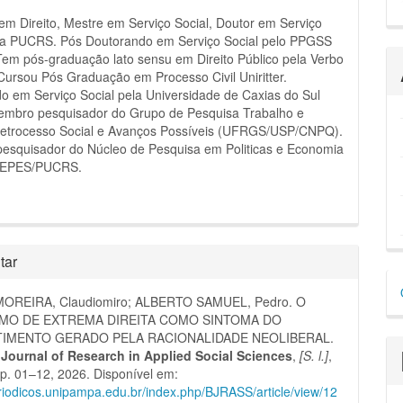
em Direito, Mestre em Serviço Social, Doutor em Serviço
ela PUCRS. Pós Doutorando em Serviço Social pelo PPGSS
m pós-graduação lato sensu em Direito Público pela Verbo
 Cursou Pós Graduação em Processo Civil Uniritter.
 em Serviço Social pela Universidade de Caxias do Sul
embro pesquisador do Grupo de Pesquisa Trabalho e
 Retrocesso Social e Avanços Possíveis (UFRGS/USP/CNPQ).
esquisador do Núcleo de Pesquisa em Politicas e Economia
 NEPES/PUCRS.
tar
D
OREIRA, Claudiomiro; ALBERTO SAMUEL, Pedro. O
p
MO DE EXTREMA DIREITA COMO SINTOMA DO
IMENTO GERADO PELA RACIONALIDADE NEOLIBERAL.
n Journal of Research in Applied Social Sciences
,
[S. l.]
,
2, p. 01–12, 2026. Disponível em:
eriodicos.unipampa.edu.br/index.php/BJRASS/article/view/12