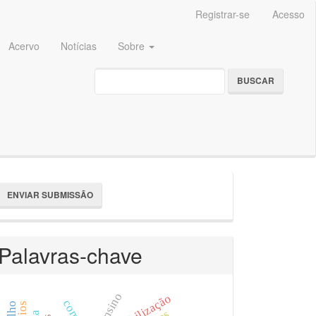
Registrar-se
Acesso
Acervo
Notícias
Sobre
BUSCAR
nviar
ENVIAR SUBMISSÃO
ubmissão
Palavras-chave
ensino
mobilização