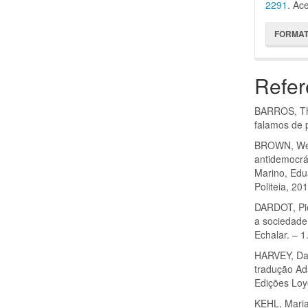
2291
. Ac
FORMAT
Refer
BARROS, Th
falamos de 
BROWN, Wend
antidemocrá
Marino, Edu
Politeia, 20
DARDOT, Pie
a sociedade 
Echalar. – 1
HARVEY, Davi
tradução Ada
Edições Loy
KEHL, Maria 