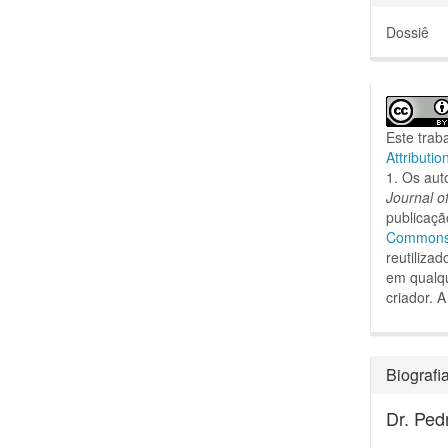
Dossiê
Este trab
Attributio
1. Os aut
Journal o
publicaçã
Commons A
reutiliza
em qualqu
criador.
A
Biografi
Dr. Ped