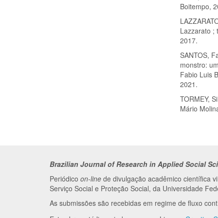
Boitempo, 2
LAZZARATO, 
Lazzarato ; 
2017.
SANTOS, Fab
monstro: um
Fabio Luis 
2021.
TORMEY, Sim
Mário Molina
Brazilian Journal of Research in Applied Social Sc
Periódico
on-line
de divulgação acadêmico científica 
Serviço Social e Proteção Social, da Universidade F
As submissões são recebidas em regime de fluxo con