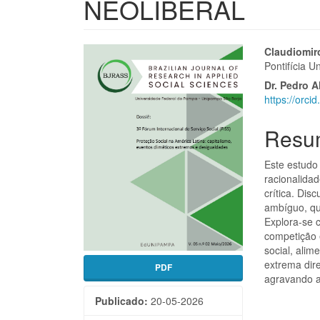
NEOLIBERAL
Barra
Cont
Claudiomir
Pontifícia U
lateral
do
Dr. Pedro 
de
artigo
https://orc
artigos
princi
Resu
Este estudo 
racionalidad
crítica. Dis
ambíguo, qu
Explora-se 
competição e
social, alim
extrema dir
PDF
agravando a
Publicado:
20-05-2026