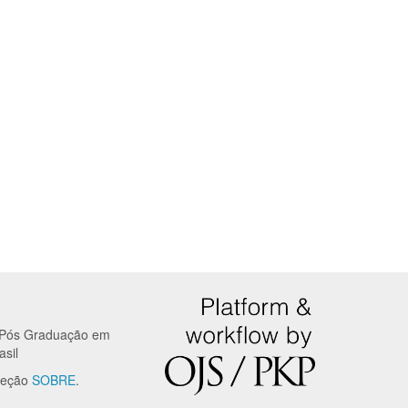
e Pós Graduação em
sil
 seção
SOBRE
.