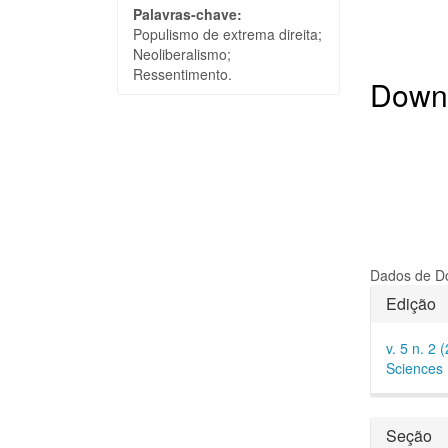
Palavras-chave:
Populismo de extrema direita;
Neoliberalismo;
Ressentimento.
Down
Dados de Do
Detal
Edição
do
v. 5 n. 2 
artigo
Sciences
Seção