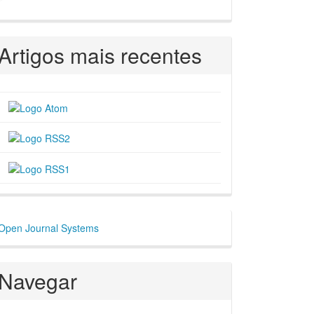
Artigos mais recentes
esenvolvido
Open Journal Systems
or
Navegar