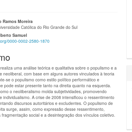
eúdo
o Ramos Moreira
niversidade Católica do Rio Grande do Sul
Alberto Samuel
id.org/0000-0002-2580-1870
pal
mo
realiza uma análise teórica e qualitativa sobre o populismo e a
e neoliberal, com base em alguns autores vinculados à teoria
cute-se o populismo como estilo político performático e
e pode estar presente tanto na direita quanto na esquerda.
como o neoliberalismo molda subjetividades, promovendo
 individualismo. A crise de 2008 intensificou o ressentimento
entando discursos autoritários e excludentes. O populismo de
eita surge, assim, como expressão desse ressentimento,
 fragmentação social e a desintegração dos vínculos coletivo.