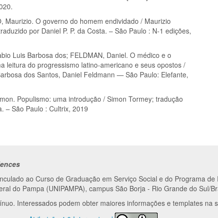
020.
Maurizio. O governo do homem endividado / Maurizio
traduzido por Daniel P. P. da Costa. – São Paulo : N-1 edições,
io Luis Barbosa dos; FELDMAN, Daniel. O médico e o
a leitura do progressismo latino-americano e seus opostos /
Barbosa dos Santos, Daniel Feldmann — São Paulo: Elefante,
on. Populismo: uma introdução / Simon Tormey; tradução
. – São Paulo : Cultrix, 2019
iences
vinculado ao Curso de Graduação em Serviço Social e do Programa d
ederal do Pampa (UNIPAMPA), campus São Borja - Rio Grande do Sul/Bra
tínuo. Interessados podem obter maiores informações e templates na