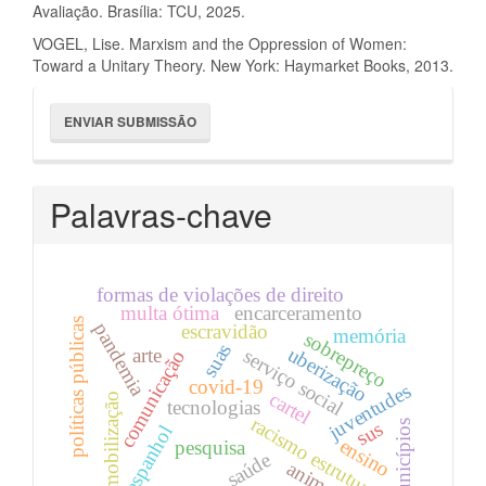
Avaliação. Brasília: TCU, 2025.
VOGEL, Lise. Marxism and the Oppression of Women:
Toward a Unitary Theory. New York: Haymarket Books, 2013.
Enviar
ENVIAR SUBMISSÃO
Submissão
Palavras-chave
formas de violações de direito
multa ótima
encarceramento
políticas públicas
pandemia
escravidão
memória
sobrepreço
suas
uberização
arte
serviço social
comunicação
covid-19
juventudes
cartel
mobilização
tecnologias
racismo estrutural
sus
municípios
espanhol
ensino
pesquisa
saúde
animais