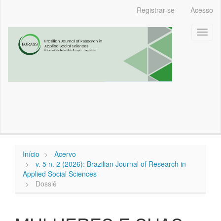
Navegação
Registrar-se
Acesso
Principal
Conteúdo
Toggl
principal
naviga
Barra
Lateral
Início
Acervo
v. 5 n. 2 (2026): Brazilian Journal of Research in
Applied Social Sciences
Dossiê