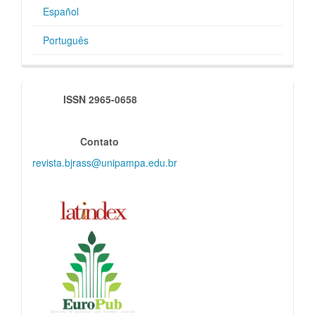
Español
Português
indexadores
ISSN 2965-0658
Contato
revista.bjrass@unipampa.edu.br