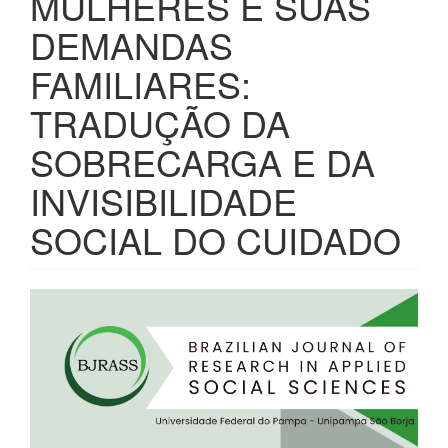
MULHERES E SUAS
DEMANDAS
FAMILIARES:
TRADUÇÃO DA
SOBRECARGA E DA
INVISIBILIDADE
SOCIAL DO CUIDADO
Barra
lateral
de
artigos