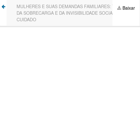
Voltar
MULHERES E SUAS DEMANDAS FAMILIARES: TRADUÇÃO
Ba
Baixar
aos
DA SOBRECARGA E DA INVISIBILIDADE SOCIAL DO
P
Detalhes
CUIDADO
do
Artigo