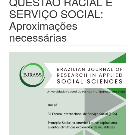
QUESTÃO RACIAL E
SERVIÇO SOCIAL:
Aproximações
necessárias
Barra
lateral
de
artigos