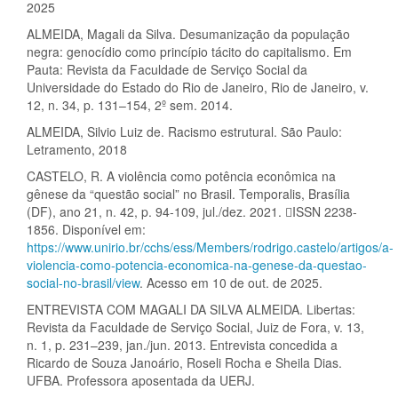
2025
ALMEIDA, Magali da Silva. Desumanização da população
negra: genocídio como princípio tácito do capitalismo. Em
Pauta: Revista da Faculdade de Serviço Social da
Universidade do Estado do Rio de Janeiro, Rio de Janeiro, v.
12, n. 34, p. 131–154, 2º sem. 2014.
ALMEIDA, Silvio Luiz de. Racismo estrutural. São Paulo:
Letramento, 2018
CASTELO, R. A violência como potência econômica na
gênese da “questão social” no Brasil. Temporalis, Brasília
(DF), ano 21, n. 42, p. 94-109, jul./dez. 2021. ISSN 2238-
1856. Disponível em:
https://www.unirio.br/cchs/ess/Members/rodrigo.castelo/artigos/a-
violencia-como-potencia-economica-na-genese-da-questao-
social-no-brasil/view
. Acesso em 10 de out. de 2025.
ENTREVISTA COM MAGALI DA SILVA ALMEIDA. Libertas:
Revista da Faculdade de Serviço Social, Juiz de Fora, v. 13,
n. 1, p. 231–239, jan./jun. 2013. Entrevista concedida a
Ricardo de Souza Janoário, Roseli Rocha e Sheila Dias.
UFBA. Professora aposentada da UERJ.