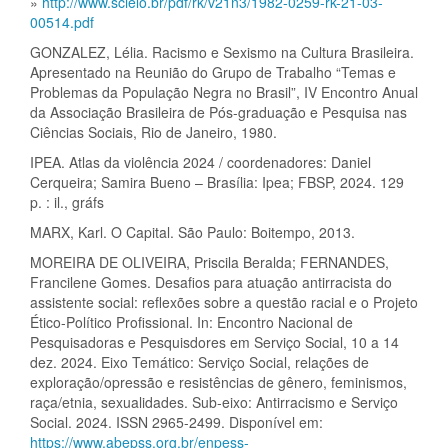
»
http://www.scielo.br/pdf/rk/v21n3/1982-0259-rk-21-03-
00514.pdf
GONZALEZ, Lélia. Racismo e Sexismo na Cultura Brasileira.
Apresentado na Reunião do Grupo de Trabalho “Temas e
Problemas da População Negra no Brasil”, IV Encontro Anual
da Associação Brasileira de Pós-graduação e Pesquisa nas
Ciências Sociais, Rio de Janeiro, 1980.
IPEA. Atlas da violência 2024 / coordenadores: Daniel
Cerqueira; Samira Bueno – Brasília: Ipea; FBSP, 2024. 129
p. : il., gráfs
MARX, Karl. O Capital. São Paulo: Boitempo, 2013.
MOREIRA DE OLIVEIRA, Priscila Beralda; FERNANDES,
Francilene Gomes. Desafios para atuação antirracista do
assistente social: reflexões sobre a questão racial e o Projeto
Ético-Político Profissional. In: Encontro Nacional de
Pesquisadoras e Pesquisdores em Serviço Social, 10 a 14
dez. 2024. Eixo Temático: Serviço Social, relações de
exploração/opressão e resistências de gênero, feminismos,
raça/etnia, sexualidades. Sub-eixo: Antirracismo e Serviço
Social. 2024. ISSN 2965-2499. Disponível em:
https://www.abepss.org.br/enpess-