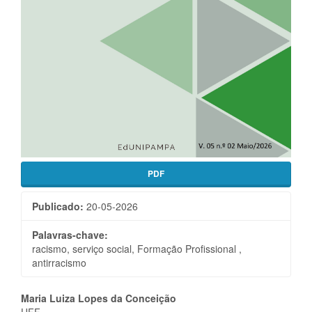
PDF
Publicado:
20-05-2026
Palavras-chave:
racismo, serviço social, Formação Profissional ,
antirracismo
Conteúdo
Maria Luiza Lopes da Conceição