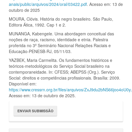
anais/public/arquivos/2024/oral/03422.pdf
. Acesso em: 13 de
outubro de 2025
MOURA, Clóvis. História do negro brasileiro. São Paulo,
Editora Ática, 1992. Cap 1 e 2.
MUNANGA, Kabengele. Uma abordagem conceitual das
noções de raça, racismo, identidade e etnia. Palestra
proferida no 3º Seminário Nacional Relações Raciais e
Educação-PENESB-RJ, 05/11/03.
YAZBEK, Maria Carmelita. Os fundamentos históricos e
teóricos-metodológicos do Serviço Social brasileiro na
contemporaneidade. In: CFESS; ABEPSS (Org.). Serviço
Social: direitos e competências profissionais. Brasília: 2009.
Disponível em:
https://www.cressrn.org.br/files/arquivos/ZxJ9du2bNS66joo4oU0y.
Acesso em: 13 de outubro de 2025.
Enviar
ENVIAR SUBMISSÃO
Submissão