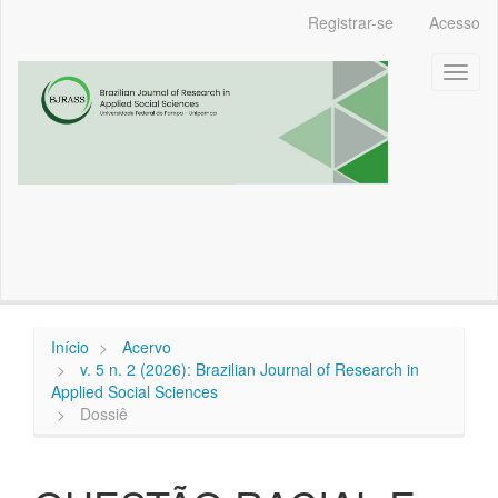
Navegação
Registrar-se
Acesso
Principal
Conteúdo
Toggl
principal
naviga
Barra
Lateral
Início
Acervo
v. 5 n. 2 (2026): Brazilian Journal of Research in
Applied Social Sciences
Dossiê