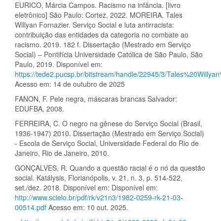
EURICO, Márcia Campos. Racismo na infância. [livro
eletrônico] São Paulo: Cortez, 2022. MOREIRA, Tales
Willyan Fornazier. Serviço Social e luta antirracista:
contribuição das entidades da categoria no combate ao
racismo. 2019. 182 f. Dissertação (Mestrado em Serviço
Social) – Pontifícia Universidade Católica de São Paulo, São
Paulo, 2019. Disponível em:
https://tede2.pucsp.br/bitstream/handle/22945/3/Tales%20Willy
Acesso em: 14 de outubro de 2025
FANON, F. Pele negra, máscaras brancas Salvador:
EDUFBA, 2008.
FERREIRA, C. O negro na gênese do Serviço Social (Brasil,
1936-1947) 2010. Dissertação (Mestrado em Serviço Social)
- Escola de Serviço Social, Universidade Federal do Rio de
Janeiro, Rio de Janeiro, 2010.
GONÇALVES, R. Quando a questão racial é o nó da questão
social. Katálysis, Florianópolis, v. 21, n. 3, p. 514-522,
set./dez. 2018. Disponível em: Disponível em:
http://www.scielo.br/pdf/rk/v21n3/1982-0259-rk-21-03-
00514.pdf
Acesso em: 10 out. 2025.