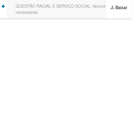
Voltar
QUESTÃO RACIAL E SERVIÇO SOCIAL: Aproximações
Ba
Baixar
aos
necessárias
P
Detalhes
do
Artigo