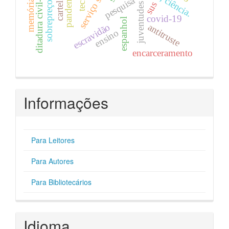
ditadura civil-militar
serviço social
pandemia
pesquisa
memória
sobrepreço
sus
cartel
juventudes
covid-19
espanhol
escravidão
antitruste
ensino
encarceramento
Informações
Para Leitores
Para Autores
Para Bibliotecários
Idioma