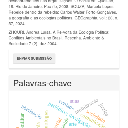
desdobramentos nas organizações. O Social em Questão,
18. Rio de Janeiro: Puc-rio, 2008. SOUZA, Marcelo Lopes.
Rebelde dentro da rebeldia: Carlos Walter Porto-Gonçalves,
a geografia e as ecologias políticas. GEOgraphia, vol.: 26, n.
57, 2024.
ZHOURI, Andrea Luísa. A Re-volta da Ecologia Política:
Conflitos Ambientais no Brasil. Resenha. Ambiente &
Sociedade 7 (2), dez 2004.
Enviar
ENVIAR SUBMISSÃO
Submissão
Palavras-chave
mobilização
verdade
suas
periódico; divulgação; ciência.
justiça
uberização
sociedade
tecnologias
comunicação
saúde
arte