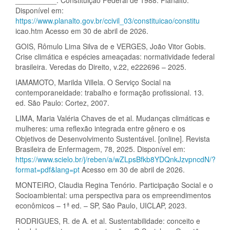
__________. Constituição Federal de 1988. Planalto.
Disponível em:
https://www.planalto.gov.br/ccivil_03/constituicao/constitu
icao.htm Acesso em 30 de abril de 2026.
GOIS, Rômulo Lima Silva de e VERGES, João Vitor Gobis.
Crise climática e espécies ameaçadas: normatividade federal
brasileira. Veredas do Direito, v.22, e222696 – 2025.
IAMAMOTO, Marilda Villela. O Serviço Social na
contemporaneidade: trabalho e formação profissional. 13.
ed. São Paulo: Cortez, 2007.
LIMA, Maria Valéria Chaves de et al. Mudanças climáticas e
mulheres: uma reflexão integrada entre gênero e os
Objetivos de Desenvolvimento Sustentável. [online]. Revista
Brasileira de Enfermagem, 78, 2025. Disponível em:
https://www.scielo.br/j/reben/a/wZLpsBfkb8YDQnkJzvpncdN/?
format=pdf&lang=pt
Acesso em 30 de abril de 2026.
MONTEIRO, Claudia Regina Tenório. Participação Social e o
Socioambiental: uma perspectiva para os empreendimentos
econômicos – 1ª ed. – SP, São Paulo, UICLAP, 2023.
RODRIGUES, R. de A. et al. Sustentabilidade: conceito e