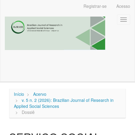
Navegação
Registrar-se
Acesso
Principal
Conteúdo
Toggl
principal
naviga
Barra
Lateral
Início
Acervo
v. 5 n. 2 (2026): Brazilian Journal of Research in
Applied Social Sciences
Dossiê