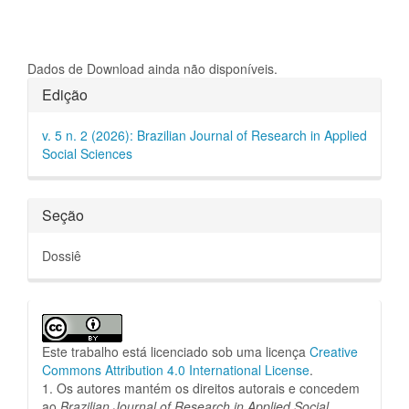
Dados de Download ainda não disponíveis.
Detalhes
Edição
do
v. 5 n. 2 (2026): Brazilian Journal of Research in Applied
artigo
Social Sciences
Seção
Dossiê
Este trabalho está licenciado sob uma licença
Creative
Commons Attribution 4.0 International License
.
1. Os autores mantém os direitos autorais e concedem
ao
Brazilian Journal of Research in Applied Social