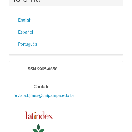
English
Español
Português
indexadores
ISSN 2965-0658
Contato
revista.bjrass@unipampa.edu.br