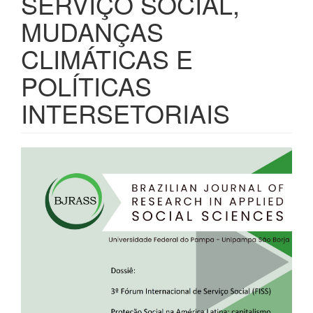
SERVIÇO SOCIAL,
MUDANÇAS
CLIMÁTICAS E
POLÍTICAS
INTERSETORIAIS
Barra
lateral
de
artigos