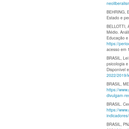
neoliberali
BEHRING, El
Estado e per
BELLOTTI, 
Médio. Análi
Educação e 
https://peri
acesso em 
BRASIL, Lei
psicologia e
Disponível
2022/2019/l
BRASIL, MEC
https://www.
divulgam-re
BRASIL. Cen
https://www.
indicadores
BRASIL, PNA