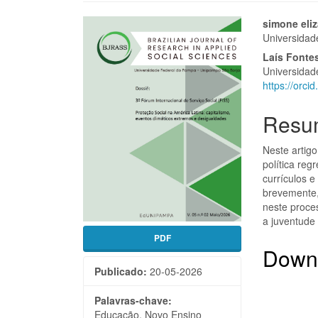
Barra
Cont
simone eli
Universidad
lateral
do
Laís Fontes
de
artigo
Universidad
https://orc
artigos
princi
Resu
Neste artig
política reg
currículos 
brevemente,
neste proce
a juventude 
PDF
Down
Publicado:
20-05-2026
Palavras-chave:
Educação, Novo Ensino