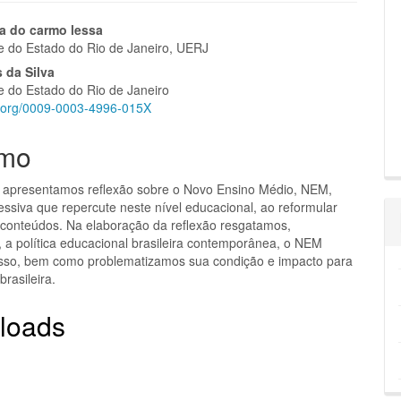
eúdo
za do carmo lessa
e do Estado do Rio de Janeiro, UERJ
 da Silva
e do Estado do Rio de Janeiro
id.org/0009-0003-4996-015X
pal
mo
o apresentamos reflexão sobre o Novo Ensino Médio, NEM,
ressiva que repercute neste nível educacional, ao reformular
e conteúdos. Na elaboração da reflexão resgatamos,
 a política educacional brasileira contemporânea, o NEM
sso, bem como problematizamos sua condição e impacto para
brasileira.
loads