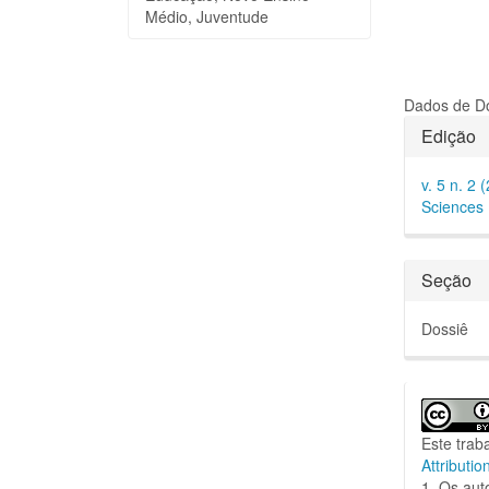
Médio, Juventude
Dados de Do
Detal
Edição
do
v. 5 n. 2 
artigo
Sciences
Seção
Dossiê
Este trab
Attributio
1. Os aut