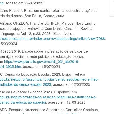
smo
. Acesso em 22-07-2025
aine Rossetti. Brasil em contrarreforma: desestruturação do
da de direitos. São Paulo, Cortez, 2003.
Adriana, GRZECA, Franci e BOHRER, Marcos. Novo Ensino
ses e projeções. Entrevista Com Daniel Cara. In.: Revista
Linguagens. Vol 12, n.23, 2023. Disponível em
odicos.unespar.edu.br/index.php/revistaeduclings/article/view/7988
,
15/03/2024
 13935/2019. Dispõe sobre a prestação de serviços de
 serviços social na rede pública de educação básica.
 em
https://www.planalto.gov.br/ccivil_03/_ato2019-
ei/l13935.htm
, acesso em 15/07/2024
. Censo da Educação Escolar, 2023. Disponível em
gov.br/inep/pt-br/assuntos/noticias/censo-escolar/mec-e-inep-
sultados-do-censo-escolar-2023
, acesso em 12/03/2025
so da Educação Superior, 2023. Disponível em
gov.br/inep/pt-br/areas-de-atuacao/pesquisas-estatisticas-e-
/censo-da-educacao-superior
, acesso em 12-03-2025
DC. Pesquisa Nacional por Amostra de Domicílios Contínua,