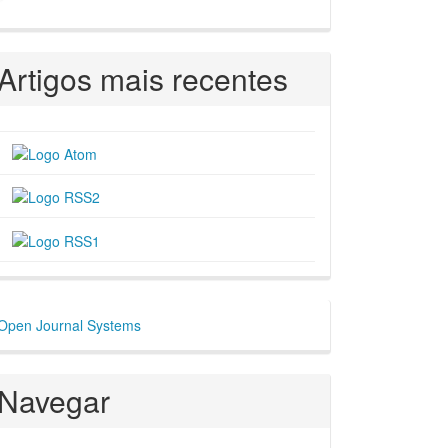
Artigos mais recentes
esenvolvido
Open Journal Systems
or
Navegar