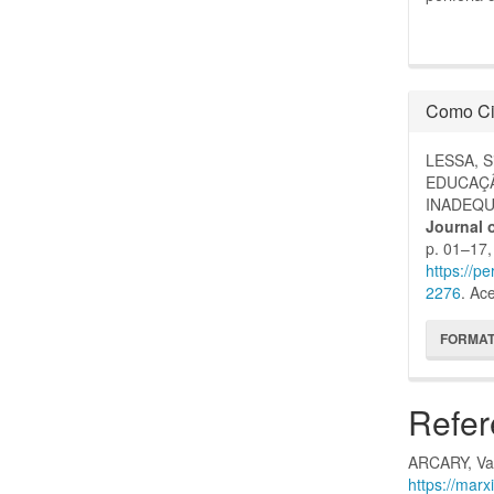
Como Ci
LESSA, S
EDUCAÇÃ
INADEQU
Journal 
p. 01–17,
https://p
2276
. Ac
FORMAT
Refer
ARCARY, Val
https://mar