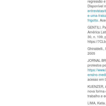
regressão e
Disponível
entrevistas
e-uma-traic
frigotto
. Ac
GENTILI, Pa
América Lat
30, n. 109, 
https://7C
Ghiraldelli.
2005
JORNAL BRA
protestos p
https://www
ensino-medi
acesso em 
KUENZER, Ac
nova forma 
trabalho e 
LIMA, Katia