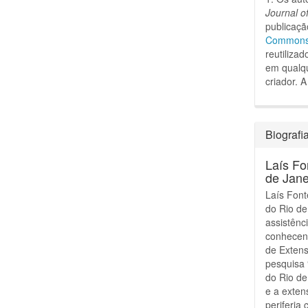
Journal o
publicaçã
Commons A
reutiliza
em qualqu
criador.
A
Biografi
Laís Fo
de Jane
Laís Font
do Rio de
assistênc
conhecend
de Extens
pesquisa 
do Rio d
e a exten
periferia 