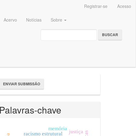
Registrar-se
Acesso
Acervo
Notícias
Sobre
BUSCAR
nviar
ENVIAR SUBMISSÃO
ubmissão
Palavras-chave
memória
justiça
racismo estrutural