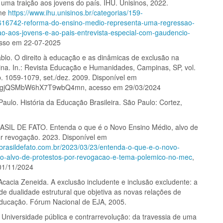
 uma traição aos jovens do país. IHU. Unisinos, 2022.
 me
https://www.ihu.unisinos.br/categorias/159-
/616742-reforma-do-ensino-medio-representa-uma-regressao-
ao-aos-jovens-e-ao-pais-entrevista-especial-com-gaudencio-
esso em 22-07-2025
blo. O direito à educação e as dinâmicas de exclusão na
ina. In.: Revista Educação e Humanidades, Campinas, SP, vol.
p. 1059-1079, set./dez. 2009. Disponível em
LbgjQSMbW6hX7T9wbQ4mn, acesso em 29/03/2024
, Paulo. História da Educação Brasileira. São Paulo: Cortez,
SIL DE FATO. Entenda o que é o Novo Ensino Médio, alvo de
or revogação. 2023. Disponível em
.brasildefato.com.br/2023/03/23/entenda-o-que-e-o-novo-
o-alvo-de-protestos-por-revogacao-e-tema-polemico-no-mec
,
01/11/2024
acia Zeneida. A exclusão includente e inclusão excludente: a
de dualidade estrutural que objetiva as novas relações de
educação. Fórum Nacional de EJA, 2005.
. Universidade pública e contrarrevolução: da travessia de uma