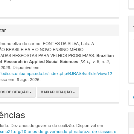
tar
imone eliza do carmo; FONTES DA SILVA, Lais. A
O BRASILEIRA E O NOVO ENSINO MÉDIO:
ADAS RESPOSTAS PARA VELHOS PROBLEMAS.
Brazilian
of Research in Applied Social Sciences
,
[S. l.]
, v. 5, n. 2,
 2026. Disponível em:
eriodicos.unipampa.edu.br/index.php/BJRASS/article/view/12
esso em: 6 ago. 2026.
D
OS DE CITAÇÃO
BAIXAR CITAÇÃO
p
ências
erio. Dez anos de governo de coalizão. Disponível em
xismo21.org/10-anos-de-governosdo-pt-natureza-de-classes-e-