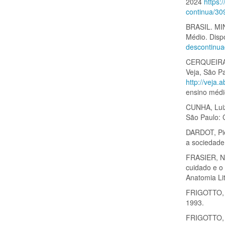
2024
https:
continua/30
BRASIL. MI
Médio. Disp
descontinu
CERQUEIRA, 
Veja, São P
http://veja.a
ensino médi
CUNHA, Luiz
São Paulo: 
DARDOT, Pie
a sociedade 
FRASIER, Na
cuidado e o
Anatomia Lit
FRIGOTTO, G
1993.
FRIGOTTO, G