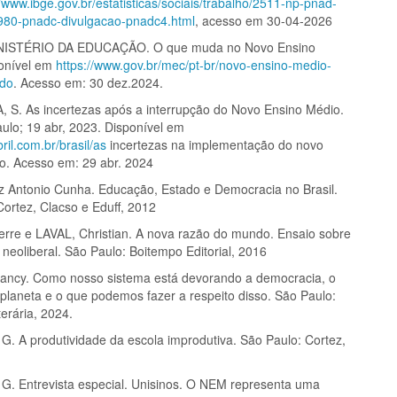
//www.ibge.gov.br/estatisticas/sociais/trabalho/2511-np-pnad-
980-pnadc-divulgacao-pnadc4.html
, acesso em 30-04-2026
NISTÉRIO DA EDUCAÇÃO. O que muda no Novo Ensino
onível em
https://www.gov.br/mec/pt-br/novo-ensino-medio-
ado
. Acesso em: 30 dez.2024.
S. As incertezas após a interrupção do Novo Ensino Médio.
aulo; 19 abr, 2023. Disponível em
bril.com.br/brasil/as
incertezas na implementação do novo
o. Acesso em: 29 abr. 2024
 Antonio Cunha. Educação, Estado e Democracia no Brasil.
Cortez, Clacso e Eduff, 2012
rre e LAVAL, Christian. A nova razão do mundo. Ensaio sobre
neoliberal. São Paulo: Boitempo Editorial, 2016
ncy. Como nosso sistema está devorando a democracia, o
 planeta e o que podemos fazer a respeito disso. São Paulo:
erária, 2024.
. A produtividade da escola improdutiva. São Paulo: Cortez,
. Entrevista especial. Unisinos. O NEM representa uma