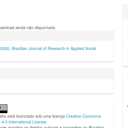
wnload ainda não disponíveis.
hes
(2026): Brazilian Journal of Research in Applied Social
alho está licenciado sob uma licença
Creative Commons
n 4.0 International License
.
ores mantém os direitos autorais e concedem ao
Brazilian