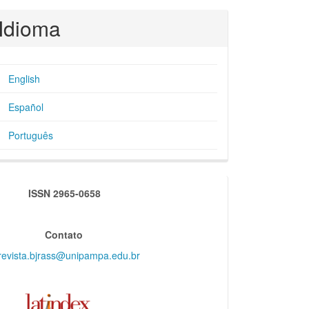
Idioma
English
Español
Português
indexadores
ISSN 2965-0658
Contato
revista.bjrass@unipampa.edu.br