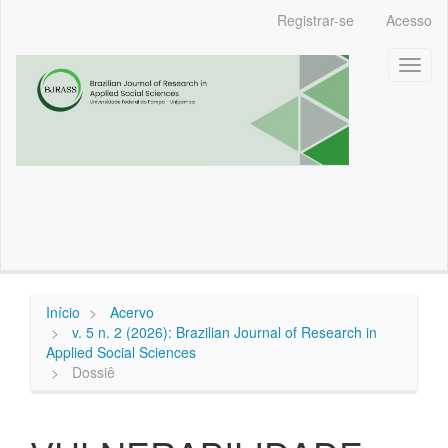
Navegação
Registrar-se
Acesso
Principal
Conteúdo
Toggl
principal
naviga
Barra
Lateral
Início
Acervo
v. 5 n. 2 (2026): Brazilian Journal of Research in
Applied Social Sciences
Dossiê