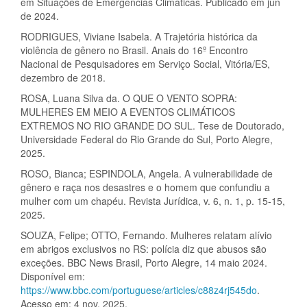
em Situações de Emergências Climáticas. Publicado em jun
de 2024.
RODRIGUES, Viviane Isabela. A Trajetória histórica da
violência de gênero no Brasil. Anais do 16º Encontro
Nacional de Pesquisadores em Serviço Social, Vitória/ES,
dezembro de 2018.
ROSA, Luana Silva da. O QUE O VENTO SOPRA:
MULHERES EM MEIO A EVENTOS CLIMÁTICOS
EXTREMOS NO RIO GRANDE DO SUL. Tese de Doutorado,
Universidade Federal do Rio Grande do Sul, Porto Alegre,
2025.
ROSO, Bianca; ESPINDOLA, Angela. A vulnerabilidade de
gênero e raça nos desastres e o homem que confundiu a
mulher com um chapéu. Revista Jurídica, v. 6, n. 1, p. 15-15,
2025.
SOUZA, Felipe; OTTO, Fernando. Mulheres relatam alívio
em abrigos exclusivos no RS: polícia diz que abusos são
exceções. BBC News Brasil, Porto Alegre, 14 maio 2024.
Disponível em:
https://www.bbc.com/portuguese/articles/c88z4rj545do
.
Acesso em: 4 nov. 2025.