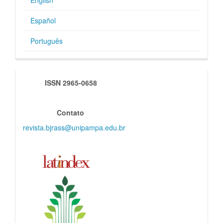
English
Español
Português
indexadores
ISSN 2965-0658
Contato
revista.bjrass@unipampa.edu.br