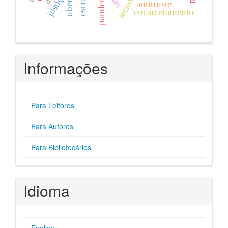
pandemia
justiça
antitruste
encarceramento
Informações
Para Leitores
Para Autores
Para Bibliotecários
Idioma