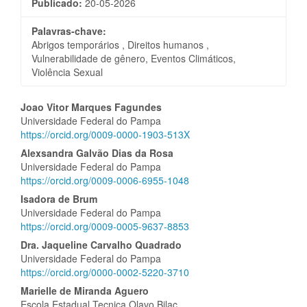
Publicado:
20-05-2026
Palavras-chave:
Abrigos temporários , Direitos humanos ,
Vulnerabilidade de gênero, Eventos Climáticos,
Violência Sexual
Conteúdo
Joao Vitor Marques Fagundes
Universidade Federal do Pampa
do
https://orcid.org/0009-0000-1903-513X
artigo
Alexsandra Galvão Dias da Rosa
Universidade Federal do Pampa
principal
https://orcid.org/0009-0006-6955-1048
Isadora de Brum
Universidade Federal do Pampa
https://orcid.org/0009-0005-9637-8853
Dra. Jaqueline Carvalho Quadrado
Universidade Federal do Pampa
https://orcid.org/0000-0002-5220-3710
Marielle de Miranda Aguero
Escola Estadual Tecnica Olavo Bilac