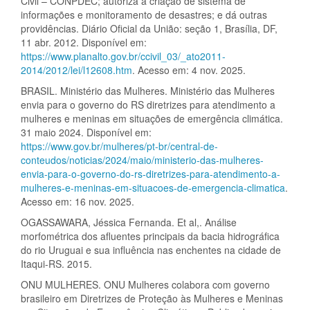
Civil – CONPDEC; autoriza a criação de sistema de
informações e monitoramento de desastres; e dá outras
providências. Diário Oficial da União: seção 1, Brasília, DF,
11 abr. 2012. Disponível em:
https://www.planalto.gov.br/ccivil_03/_ato2011-
2014/2012/lei/l12608.htm
. Acesso em: 4 nov. 2025.
BRASIL. Ministério das Mulheres. Ministério das Mulheres
envia para o governo do RS diretrizes para atendimento a
mulheres e meninas em situações de emergência climática.
31 maio 2024. Disponível em:
https://www.gov.br/mulheres/pt-br/central-de-
conteudos/noticias/2024/maio/ministerio-das-mulheres-
envia-para-o-governo-do-rs-diretrizes-para-atendimento-a-
mulheres-e-meninas-em-situacoes-de-emergencia-climatica
.
Acesso em: 16 nov. 2025.
OGASSAWARA, Jéssica Fernanda. Et al,. Análise
morfométrica dos afluentes principais da bacia hidrográfica
do rio Uruguai e sua influência nas enchentes na cidade de
Itaqui-RS. 2015.
ONU MULHERES. ONU Mulheres colabora com governo
brasileiro em Diretrizes de Proteção às Mulheres e Meninas