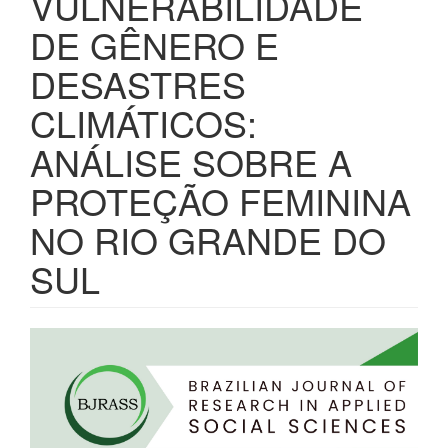
VULNERABILIDADE
DE GÊNERO E
DESASTRES
CLIMÁTICOS:
ANÁLISE SOBRE A
PROTEÇÃO FEMININA
NO RIO GRANDE DO
SUL
Barra
lateral
de
artigos