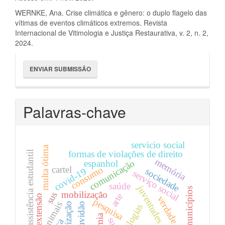
WERNKE, Ana. Crise climática e gênero: o duplo flagelo das
vítimas de eventos climáticos extremos. Revista
Internacional de Vitimologia e Justiça Restaurativa, v. 2, n. 2,
2024.
Enviar
ENVIAR SUBMISSÃO
Submissão
Palavras-chave
servicio social
multa ótima
formas de violações de direito
assistência estudantil
memória
comunicação
espanhol
cartel
consumo
sociedade
covid-19
serviço social
saúde
juventudes
municípios
mobilização
sus
arte
extensão
verdade
pesquisa
animais
escravidão
uberização
tecnologias
suas