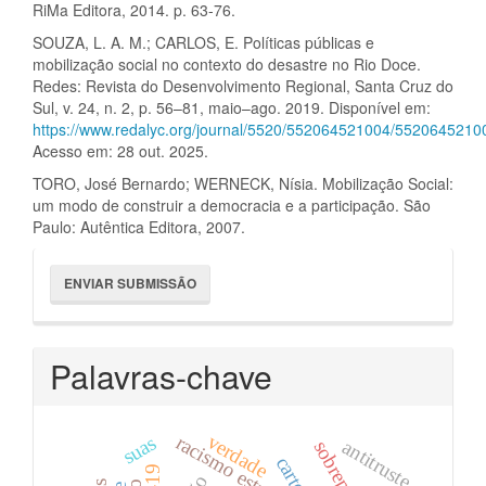
RiMa Editora, 2014. p. 63-76.
SOUZA, L. A. M.; CARLOS, E. Políticas públicas e
mobilização social no contexto do desastre no Rio Doce.
Redes: Revista do Desenvolvimento Regional, Santa Cruz do
Sul, v. 24, n. 2, p. 56–81, maio–ago. 2019. Disponível em:
https://www.redalyc.org/journal/5520/552064521004/5520645210
Acesso em: 28 out. 2025.
TORO, José Bernardo; WERNECK, Nísia. Mobilização Social:
um modo de construir a democracia e a participação. São
Paulo: Autêntica Editora, 2007.
Enviar
ENVIAR SUBMISSÃO
Submissão
Palavras-chave
verdade
racismo estrutural
suas
antitruste
sobrepreço
cartel