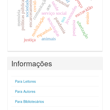
covid-19
comunicação
encarceramento
políticas públicas
sociedade
saúde
arte
escravidão
juventudes
memória
serviço social
ensino
mobilização
sus
pandemia
tecnologias
uberização
pesquisa
espanhol
animais
justiça
Informações
Para Leitores
Para Autores
Para Bibliotecários