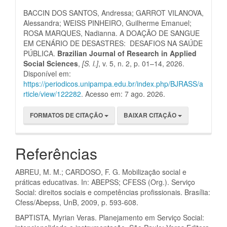
BACCIN DOS SANTOS, Andressa; GARROT VILANOVA,
Alessandra; WEISS PINHEIRO, Guilherme Emanuel;
ROSA MARQUES, Nadianna. A DOAÇÃO DE SANGUE
EM CENÁRIO DE DESASTRES: DESAFIOS NA SAÚDE
PÚBLICA.
Brazilian Journal of Research in Applied
Social Sciences
,
[S. l.]
, v. 5, n. 2, p. 01–14, 2026.
Disponível em:
https://periodicos.unipampa.edu.br/index.php/BJRASS/a
rticle/view/122282
. Acesso em: 7 ago. 2026.
FORMATOS DE CITAÇÃO
BAIXAR CITAÇÃO
Referências
ABREU, M. M.; CARDOSO, F. G. Mobilização social e
práticas educativas. In: ABEPSS; CFESS (Org.). Serviço
Social: direitos sociais e competências profissionais. Brasília:
Cfess/Abepss, UnB, 2009, p. 593-608.
BAPTISTA, Myrian Veras. Planejamento em Serviço Social: