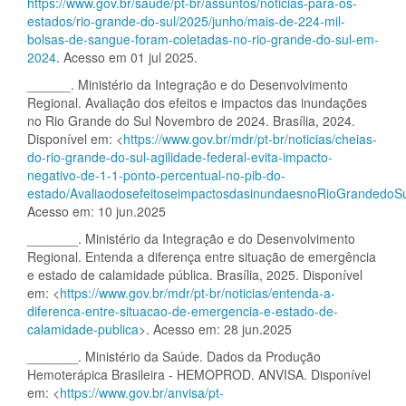
https://www.gov.br/saude/pt-br/assuntos/noticias-para-os-
estados/rio-grande-do-sul/2025/junho/mais-de-224-mil-
bolsas-de-sangue-foram-coletadas-no-rio-grande-do-sul-em-
2024
. Acesso em 01 jul 2025.
______. Ministério da Integração e do Desenvolvimento
Regional. Avaliação dos efeitos e impactos das inundações
no Rio Grande do Sul Novembro de 2024. Brasília, 2024.
Disponível em: <
https://www.gov.br/mdr/pt-br/noticias/cheias-
do-rio-grande-do-sul-agilidade-federal-evita-impacto-
negativo-de-1-1-ponto-percentual-no-pib-do-
estado/AvaliaodosefeitoseimpactosdasinundaesnoRioGrandedoSu
Acesso em: 10 jun.2025
_______. Ministério da Integração e do Desenvolvimento
Regional. Entenda a diferença entre situação de emergência
e estado de calamidade pública. Brasília, 2025. Disponível
em: <
https://www.gov.br/mdr/pt-br/noticias/entenda-a-
diferenca-entre-situacao-de-emergencia-e-estado-de-
calamidade-publica
>. Acesso em: 28 jun.2025
_______. Ministério da Saúde. Dados da Produção
Hemoterápica Brasileira - HEMOPROD. ANVISA. Disponível
em: <
https://www.gov.br/anvisa/pt-