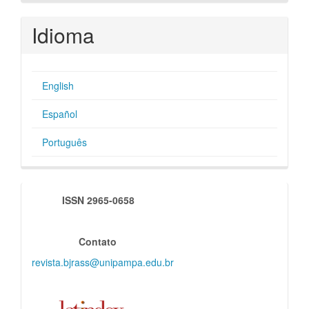
Idioma
English
Español
Português
indexadores
ISSN 2965-0658
Contato
revista.bjrass@unipampa.edu.br