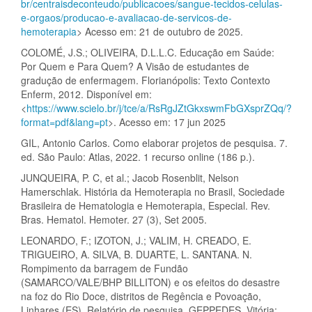
br/centraisdeconteudo/publicacoes/sangue-tecidos-celulas-
e-orgaos/producao-e-avaliacao-de-servicos-de-
hemoterapia
> Acesso em: 21 de outubro de 2025.
COLOMÉ, J.S.; OLIVEIRA, D.L.L.C. Educação em Saúde:
Por Quem e Para Quem? A Visão de estudantes de
gradução de enfermagem. Florianópolis: Texto Contexto
Enferm, 2012. Disponível em:
<
https://www.scielo.br/j/tce/a/RsRgJZtGkxswmFbGXsprZQq/?
format=pdf&lang=pt
>. Acesso em: 17 jun 2025
GIL, Antonio Carlos. Como elaborar projetos de pesquisa. 7.
ed. São Paulo: Atlas, 2022. 1 recurso online (186 p.).
JUNQUEIRA, P. C, et al.; Jacob Rosenblit, Nelson
Hamerschlak. História da Hemoterapia no Brasil, Sociedade
Brasileira de Hematologia e Hemoterapia, Especial. Rev.
Bras. Hematol. Hemoter. 27 (3), Set 2005.
LEONARDO, F.; IZOTON, J.; VALIM, H. CREADO, E.
TRIGUEIRO, A. SILVA, B. DUARTE, L. SANTANA. N.
Rompimento da barragem de Fundão
(SAMARCO/VALE/BHP BILLITON) e os efeitos do desastre
na foz do Rio Doce, distritos de Regência e Povoação,
Linhares (ES). Relatório de pesquisa. GEPPEDES. Vitória: