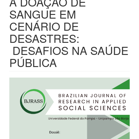
A DOAÇÃO DE
SANGUE EM
CENÁRIO DE
DESASTRES:
DESAFIOS NA SAÚDE
PÚBLICA
Barra
lateral
de
artigos