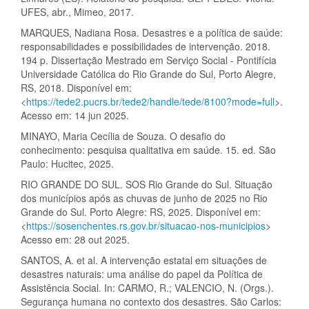
UFES, abr., Mimeo, 2017.
MARQUES, Nadiana Rosa. Desastres e a política de saúde:
responsabilidades e possibilidades de intervenção. 2018.
194 p. Dissertação Mestrado em Serviço Social - Pontifícia
Universidade Católica do Rio Grande do Sul, Porto Alegre,
RS, 2018. Disponível em:
<
https://tede2.pucrs.br/tede2/handle/tede/8100?mode=full
>.
Acesso em: 14 jun 2025.
MINAYO, Maria Cecília de Souza. O desafio do
conhecimento: pesquisa qualitativa em saúde. 15. ed. São
Paulo: Hucitec, 2025.
RIO GRANDE DO SUL. SOS Rio Grande do Sul. Situação
dos municípios após as chuvas de junho de 2025 no Rio
Grande do Sul. Porto Alegre: RS, 2025. Disponível em:
<
https://sosenchentes.rs.gov.br/situacao-nos-municipios
>
Acesso em: 28 out 2025.
SANTOS, A. et al. A intervenção estatal em situações de
desastres naturais: uma análise do papel da Política de
Assistência Social. In: CARMO, R.; VALENCIO, N. (Orgs.).
Segurança humana no contexto dos desastres. São Carlos: