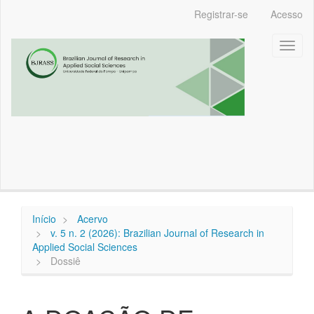
Navegação
Registrar-se
Acesso
Principal
Conteúdo
Toggl
principal
naviga
Barra
Lateral
Início
Acervo
v. 5 n. 2 (2026): Brazilian Journal of Research in
Applied Social Sciences
Dossiê