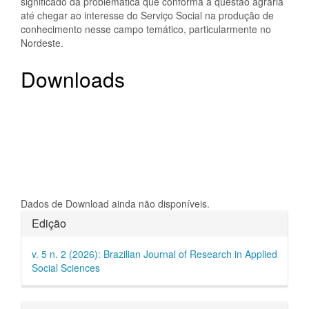
significado da problemática que conforma a questão agrária
até chegar ao interesse do Serviço Social na produção de
conhecimento nesse campo temático, particularmente no
Nordeste.
Downloads
Dados de Download ainda não disponíveis.
Detalhes
Edição
do
v. 5 n. 2 (2026): Brazilian Journal of Research in Applied
artigo
Social Sciences