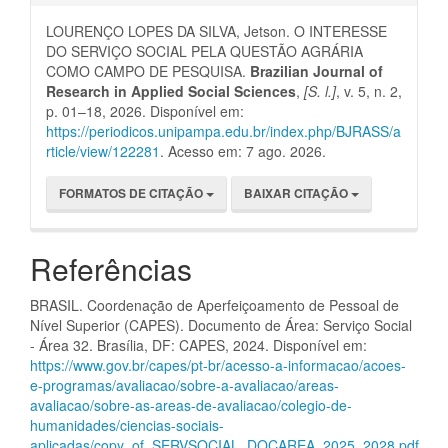
LOURENÇO LOPES DA SILVA, Jetson. O INTERESSE
DO SERVIÇO SOCIAL PELA QUESTÃO AGRÁRIA
COMO CAMPO DE PESQUISA.
Brazilian Journal of
Research in Applied Social Sciences
,
[S. l.]
, v. 5, n. 2,
p. 01–18, 2026. Disponível em:
https://periodicos.unipampa.edu.br/index.php/BJRASS/a
rticle/view/122281
. Acesso em: 7 ago. 2026.
FORMATOS DE CITAÇÃO
BAIXAR CITAÇÃO
Referências
BRASIL. Coordenação de Aperfeiçoamento de Pessoal de
Nível Superior (CAPES). Documento de Área: Serviço Social
- Área 32. Brasília, DF: CAPES, 2024. Disponível em:
https://www.gov.br/capes/pt-br/acesso-a-informacao/acoes-
e-programas/avaliacao/sobre-a-avaliacao/areas-
avaliacao/sobre-as-areas-de-avaliacao/colegio-de-
humanidades/ciencias-sociais-
aplicadas/copy_of_SERVSOCIAL_DOCAREA_2025_2028.pdf
.