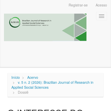
Navegação
Registrar-se
Acesso
Principal
Conteúdo
Toggl
principal
naviga
Barra
Lateral
Início
Acervo
v. 5 n. 2 (2026): Brazilian Journal of Research in
Applied Social Sciences
Dossiê