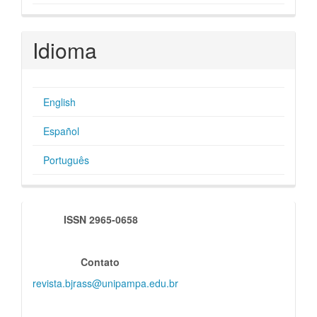
Idioma
English
Español
Português
indexadores
ISSN 2965-0658
Contato
revista.bjrass@unipampa.edu.br