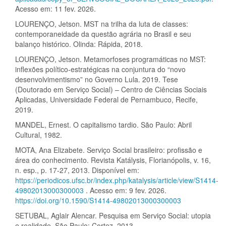
Acesso em: 11 fev. 2026.
LOURENÇO, Jetson. MST na trilha da luta de classes:
contemporaneidade da questão agrária no Brasil e seu
balanço histórico. Olinda: Rápida, 2018.
LOURENÇO, Jetson. Metamorfoses programáticas no MST:
inflexões político-estratégicas na conjuntura do “novo
desenvolvimentismo” no Governo Lula. 2019. Tese
(Doutorado em Serviço Social) – Centro de Ciências Sociais
Aplicadas, Universidade Federal de Pernambuco, Recife,
2019.
MANDEL, Ernest. O capitalismo tardio. São Paulo: Abril
Cultural, 1982.
MOTA, Ana Elizabete. Serviço Social brasileiro: profissão e
área do conhecimento. Revista Katálysis, Florianópolis, v. 16,
n. esp., p. 17-27, 2013. Disponível em:
https://periodicos.ufsc.br/index.php/katalysis/article/view/S1414-
49802013000300003
. Acesso em: 9 fev. 2026.
https://doi.org/10.1590/S1414-49802013000300003
SETUBAL, Aglair Alencar. Pesquisa em Serviço Social: utopia
e realidade. São Paulo: Cortez, 2013.