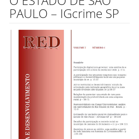
O ESTADO DE SÃO
PAULO – IGcrime SP
Barra
lateral
de
artigos