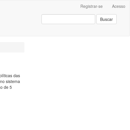
Registrar-se
Acesso
Buscar
olíticas das
no sistema
so de 5