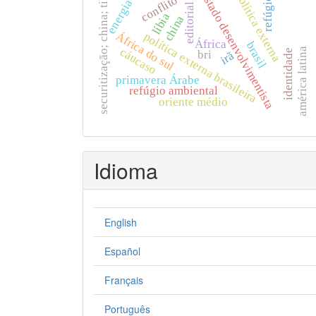
securitização; china; tibete.
política externa
estado desenvolvimentista
conflito
refúgio
energia
editorial
líbia
china
África do sul
política externa brasileira
África
brasil
cáucaso
américa latina
identidade
bri
irã
primavera Árabe
refúgio ambiental
oriente médio
Idioma
English
Español
Français
Português