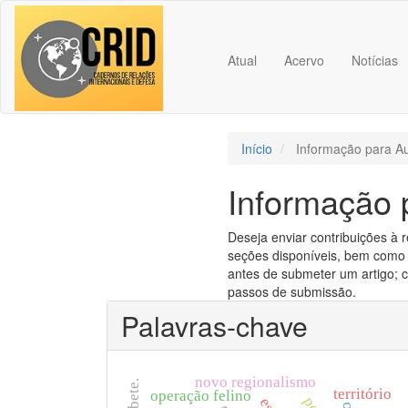
Navegação
Principal
Conteúdo
Atual
Acervo
Notícias
principal
Barra
Lateral
Início
Informação para Au
Informação 
Deseja enviar contribuições à 
seções disponíveis, bem como
antes de submeter um artigo; 
passos de submissão.
Palavras-chave
novo regionalismo
território
operação felino