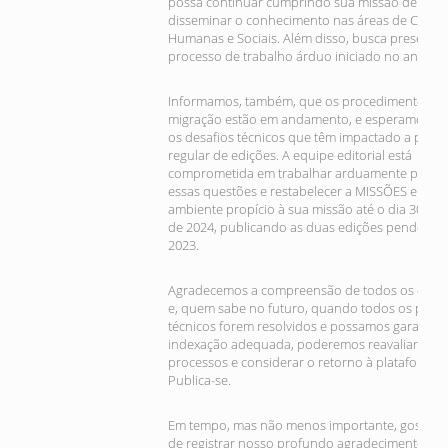
possa continuar cumprindo sua missão de pro
disseminar o conhecimento nas áreas de Ciênci
Humanas e Sociais. Além disso, busca preserva
processo de trabalho árduo iniciado no ano de 
Informamos, também, que os procedimentos pa
migração estão em andamento, e esperamos su
os desafios técnicos que têm impactado a publi
regular de edições. A equipe editorial está
comprometida em trabalhar arduamente para r
essas questões e restabelecer a MISSÕES em u
ambiente propício à sua missão até o dia 30 de 
de 2024, publicando as duas edições pendente
2023.
Agradecemos a compreensão de todos os envol
e, quem sabe no futuro, quando todos os prob
técnicos forem resolvidos e possamos garantir 
indexação adequada, poderemos reavaliar nos
processos e considerar o retorno à plataforma 
Publica-se.
Em tempo, mas não menos importante, gostarí
de registrar nosso profundo agradecimento e g