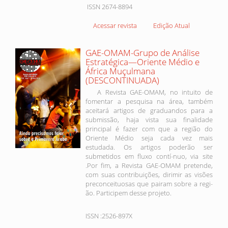
ISSN 2674-8894
Acessar revista
Edição Atual
GAE-OMAM-Grupo de Análise
Estratégica—Oriente Médio e
África Muçulmana
(DESCONTINUADA)
A Revista GAE-OMAM, no intuito de
fomentar a pesquisa na área, também
aceitará artigos de graduandos para a
submissão, haja vista sua finalidade
principal é fazer com que a região do
Oriente Médio seja cada vez mais
estudada. Os artigos poderão ser
submetidos em fluxo contí-nuo, via site
.Por fim, a Revista GAE-OMAM pretende,
com suas contribuições, dirimir as visões
preconceituosas que pairam sobre a regi-
ão. Participem desse projeto.
ISSN :2526-897X