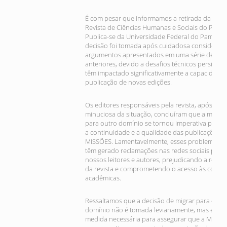
É com pesar que informamos a retirada da MIS
Revista de Ciências Humanas e Sociais do Portal
Publica-se da Universidade Federal do Pampa. 
decisão foi tomada após cuidadosa consideraç
argumentos apresentados em uma série de trata
anteriores, devido a desafios técnicos persisten
têm impactado significativamente a capacidade 
publicação de novas edições.
Os editores responsáveis pela revista, após anál
minuciosa da situação, concluíram que a migra
para outro domínio se tornou imperativa para g
a continuidade e a qualidade das publicações d
MISSÕES. Lamentavelmente, esses problemas té
têm gerado reclamações nas redes sociais por p
nossos leitores e autores, prejudicando a repu
da revista e comprometendo o acesso às contri
acadêmicas.
Ressaltamos que a decisão de migrar para outr
domínio não é tomada levianamente, mas é um
medida necessária para assegurar que a MISSÕ