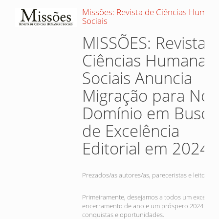
Missões: Revista de Ciências Humana
Sociais
MISSÕES: Revista 
Ciências Humanas 
Sociais Anuncia
Migração para Nov
Domínio em Busca
de Excelência
Editorial em 2024
Prezados/as autores/as, pareceristas e leitores,
Primeiramente, desejamos a todos um excelent
encerramento de ano e um próspero 2024 reple
conquistas e oportunidades.