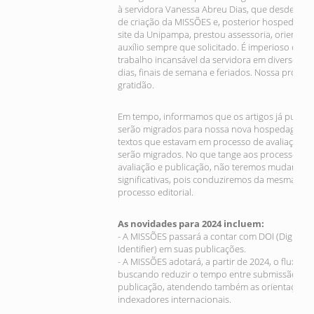
à servidora Vanessa Abreu Dias, que desde o p
de criação da MISSÕES e, posterior hospedage
site da Unipampa, prestou assessoria, orientaçõ
auxílio sempre que solicitado. É imperioso desta
trabalho incansável da servidora em diversos ho
dias, finais de semana e feriados. Nossa profun
gratidão.
Em tempo, informamos que os artigos já public
serão migrados para nossa nova hospedagem, 
textos que estavam em processo de avaliação 
serão migrados. No que tange aos processos d
avaliação e publicação, não teremos mudanças
significativas, pois conduziremos da mesma for
processo editorial.
As novidades para 2024 incluem:
- A MISSÕES passará a contar com DOI (Digital O
Identifier) em suas publicações.
- A MISSÕES adotará, a partir de 2024, o fluxo c
buscando reduzir o tempo entre submissão e
publicação, atendendo também as orientações 
indexadores internacionais.