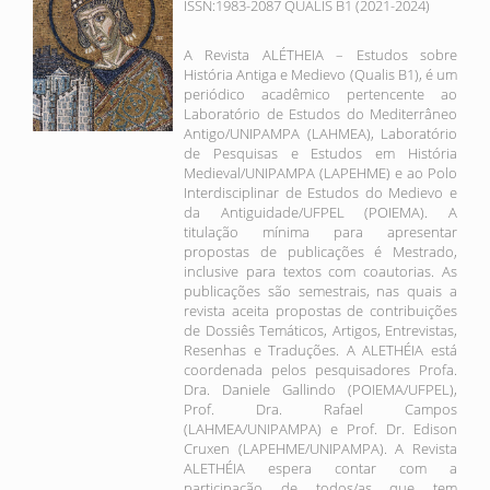
ISSN:1983-2087 QUALIS B1 (2021-2024)
A Revista ALÉTHEIA – Estudos sobre
História Antiga e Medievo (Qualis B1), é um
periódico acadêmico pertencente ao
Laboratório de Estudos do Mediterrâneo
Antigo/UNIPAMPA (LAHMEA), Laboratório
de Pesquisas e Estudos em História
Medieval/UNIPAMPA (LAPEHME) e ao Polo
Interdisciplinar de Estudos do Medievo e
da Antiguidade/UFPEL (POIEMA). A
titulação mínima para apresentar
propostas de publicações é Mestrado,
inclusive para textos com coautorias. As
publicações são semestrais, nas quais a
revista aceita propostas de contribuições
de Dossiês Temáticos, Artigos, Entrevistas,
Resenhas e Traduções. A ALETHÉIA está
coordenada pelos pesquisadores Profa.
Dra. Daniele Gallindo (POIEMA/UFPEL),
Prof. Dra. Rafael Campos
(LAHMEA/UNIPAMPA) e Prof. Dr. Edison
Cruxen (LAPEHME/UNIPAMPA). A Revista
ALETHÉIA espera contar com a
participação de todos/as que tem