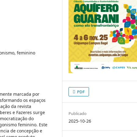
gonismo, feminino
PDF
amente marcada por
nsformando os espaços
iação da revista
beres e Fazeres surge
Publicado
emocratização do
2025-10-26
agonismo feminino. Este
ência de concepção e
pel como produto