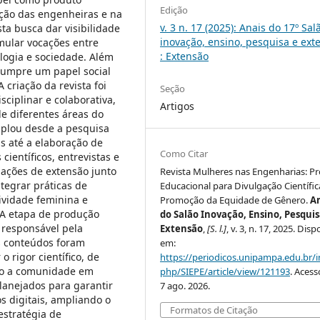
Edição
zação das engenheiras e na
v. 3 n. 17 (2025): Anais do 17º Sal
ta busca dar visibilidade
inovação, ensino, pesquisa e ext
mular vocações entre
: Extensão
ologia e sociedade. Além
 cumpre um papel social
A criação da revista foi
Seção
ciplinar e colaborativa,
Artigos
de diferentes áreas do
plou desde a pesquisa
as até a elaboração de
Como Citar
científicos, entrevistas e
 ações de extensão junto
Revista Mulheres nas Engenharias: P
tegrar práticas de
Educacional para Divulgação Científic
tividade feminina e
Promoção da Equidade de Gênero.
A
 A etapa de produção
do Salão Inovação, Ensino, Pesquis
 responsável pela
Extensão
,
[S. l.]
, v. 3, n. 17, 2025. Disp
Os conteúdos foram
em:
 rigor científico, de
https://periodicos.unipampa.edu.br/i
nto a comunidade em
php/SIEPE/article/view/121193
. Aces
lanejados para garantir
7 ago. 2026.
os digitais, ampliando o
Formatos de Citação
estratégia de