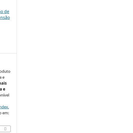
ão de
ensão
roduto
a e
nais
a e
onível
ndex.
so em: