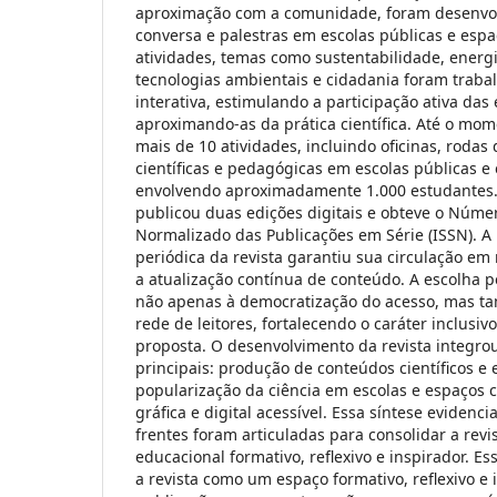
aproximação com a comunidade, foram desenvolv
conversa e palestras em escolas públicas e espa
atividades, temas como sustentabilidade, energi
tecnologias ambientais e cidadania foram traba
interativa, estimulando a participação ativa das
aproximando-as da prática científica. Até o mom
mais de 10 atividades, incluindo oficinas, rodas
científicas e pedagógicas em escolas públicas e 
envolvendo aproximadamente 1.000 estudantes. A
publicou duas edições digitais e obteve o Núme
Normalizado das Publicações em Série (ISSN). A 
periódica da revista garantiu sua circulação em m
a atualização contínua de conteúdo. A escolha pe
não apenas à democratização do acesso, mas t
rede de leitores, fortalecendo o caráter inclusi
proposta. O desenvolvimento da revista integro
principais: produção de conteúdos científicos e
popularização da ciência em escolas e espaços c
gráfica e digital acessível. Essa síntese evidenc
frentes foram articuladas para consolidar a rev
educacional formativo, reflexivo e inspirador. Es
a revista como um espaço formativo, reflexivo e 