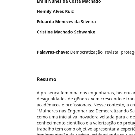
Emili Nunes da Costa Machado
Hemily Alves Ruiz
Eduarda Menezes da Silveira
Cristine Machado Schwanke
Palavras-chave:
Democratização, revista, prota
Resumo
A presença feminina nas engenharias, historic
desigualdades de gênero, vem crescendo e tra
acadêmicos e profissionais. Nesse contexto, a cr
"Mulheres nas Engenharias: Democratizando Sa
como uma iniciativa inovadora voltada para a d
conhecimento científico e a valorização do prot
trabalho tem como objetivo apresentar a experi
implementação da revista, evidenciando seu pa