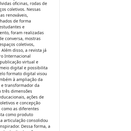
idas oficinas, rodas de
ços coletivos. Nessas
as renováveis,
lhados de forma
 estudantes e
ento, foram realizadas
 de conversa, mostras
espaços coletivos,
lém disso, a revista já
ro Internacional
publicação virtual e
eio digital e possibilita
lo formato digital visou
ambém à ampliação da
vo e transformador da
u três dimensões
 educacionais, ações de
oletivos e concepção
ia como as diferentes
ista como produto
sa articulação consolidou
inspirador. Dessa forma, a