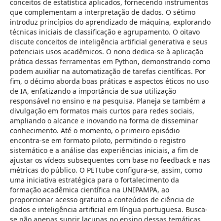
conceitos de estatística aplicados, fornecendo instrumentos
que complementam a interpretação de dados. O sétimo
introduz princípios do aprendizado de máquina, explorando
técnicas iniciais de classificação e agrupamento. O oitavo
discute conceitos de inteligência artificial generativa e seus
potenciais usos acadêmicos. O nono dedica-se à aplicação
prática dessas ferramentas em Python, demonstrando como
podem auxiliar na automatização de tarefas científicas. Por
fim, o décimo aborda boas práticas e aspectos éticos no uso
de IA, enfatizando a importância de sua utilização
responsável no ensino e na pesquisa. Planeja se também a
divulgação em formatos mais curtos para redes sociais,
ampliando o alcance e inovando na forma de disseminar
conhecimento. Até o momento, o primeiro episódio
encontra-se em formato piloto, permitindo o registro
sistemático e a análise das experiências iniciais, a fim de
ajustar os vídeos subsequentes com base no feedback e nas
métricas do público. O PETtube configura-se, assim, como
uma iniciativa estratégica para o fortalecimento da
formação acadêmica científica na UNIPAMPA, ao
proporcionar acesso gratuito a conteúdos de ciência de
dados e inteligência artificial em língua portuguesa. Busca-
se não apenas suprir lacunas no ensino dessas temáticas,