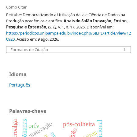
Como Citar
Pettube: Democratizando a Utilização da ia e Ciência de Dados na
Produção Acadêmica-científica.
Anais do Salão Inovação, Ensino,
Pesquisa e Extensão
,
[S. l.]
, v. 1, n. 17, 2025. Disponível em:
https://periodicos.unipampa.edu.br/index.php/SIEPE/article/view/12
0920
. Acesso em: 9 ago. 2026.
Formatos de Citação
Idioma
Português
Palavras-chave
microalga
gônadas
maturação
pós-colheita
orfv
oócitos