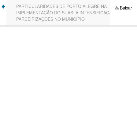
Voltar
PARTICULARIDADES DE PORTO ALEGRE NA
Ba
Baixar
aos
IMPLEMENTAÇÃO DO SUAS: A INTENSIFICAÇÃO DAS
P
Detalhes
PARCEIRIZAÇÕES NO MUNICÍPIO
do
Artigo