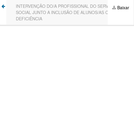
Voltar
INTERVENÇÃO DO/A PROFISSIONAL DO SERVIÇO
Ba
Baixar
aos
SOCIAL JUNTO A INCLUSÃO DE ALUNOS/AS COM
P
Detalhes
DEFICIÊNCIA
do
Artigo