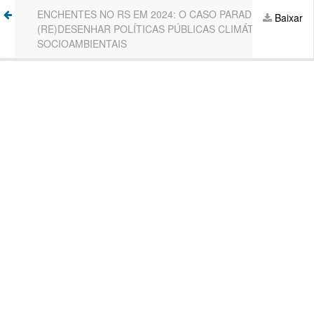
Voltar
ENCHENTES NO RS EM 2024: O CASO PARADIGMA PARA
Ba
Baixar
aos
(RE)DESENHAR POLÍTICAS PÚBLICAS CLIMÁTICAS
P
Detalhes
SOCIOAMBIENTAIS
do
Artigo